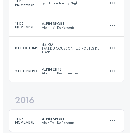
11 DE
Lyon Urban Trail By Night
NOVIEMBRE
Inicia sesión para ver el UTMB Index
ALPIN SPORT
11 DE
NOVIEMBRE
Alpin Trail De Pichauris
12.6 KM
553 M+
44 KM
8 DE OCTUBRE
TRAIL DU COUSSON "LES ROUTES DU
TEMPS"
14.7 KM
570 M+
Inicia sesión para ver el UTMB Index
ALPIN ELITE
5 DE FEBRERO
Alpin Trail Des Calanques
44.3 KM
2320 M+
Inicia sesión para ver el UTMB Index
2016
32.5 KM
1830 M+
Inicia sesión para ver el UTMB Index
ALPIN SPORT
11 DE
NOVIEMBRE
Alpin Trail De Pichauris
Inicia sesión para ver el UTMB Index