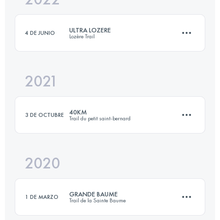
ULTRA LOZERE
4 DE JUNIO
Lozère Trail
Inicia sesión para ver el UTMB Index
2021
2 Etapas
110 KM
5600 M+
40KM
3 DE OCTUBRE
Trail du petit saint-bernard
Inicia sesión para ver el UTMB Index
2020
40 KM
2300 M+
GRANDE BAUME
1 DE MARZO
Trail de la Sainte Baume
Inicia sesión para ver el UTMB Index