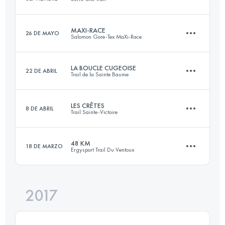
16.3 KM
760 M+
MAXI-RACE
26 DE MAYO
Salomon Gore-Tex MaXi-Race
26.5 KM
1840 M+
Inicia sesión para ver el UTMB Index
LA BOUCLE CUGEOISE
22 DE ABRIL
Trail de la Sainte Baume
84.9 KM
5280 M+
Inicia sesión para ver el UTMB Index
LES CRÊTES
8 DE ABRIL
Trail Sainte-Victoire
23 KM
1330 M+
Inicia sesión para ver el UTMB Index
48 KM
18 DE MARZO
Ergysport Trail Du Ventoux
58.1 KM
2980 M+
Inicia sesión para ver el UTMB Index
2017
48.1 KM
2470 M+
Inicia sesión para ver el UTMB Index