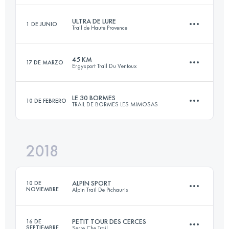
Inicia sesión para ver el UTMB Index
ULTRA DE LURE
1 DE JUNIO
Trail de Haute Provence
66.8 KM
3880 M+
Inicia sesión para ver el UTMB Index
45 KM
17 DE MARZO
Ergysport Trail Du Ventoux
80.4 KM
3670 M+
Inicia sesión para ver el UTMB Index
LE 30 BORMES
10 DE FEBRERO
TRAIL DE BORMES LES MIMOSAS
44.9 KM
2310 M+
Inicia sesión para ver el UTMB Index
2018
30.3 KM
1408 M+
Inicia sesión para ver el UTMB Index
ALPIN SPORT
10 DE
NOVIEMBRE
Alpin Trail De Pichauris
Inicia sesión para ver el UTMB Index
PETIT TOUR DES CERCES
16 DE
SEPTIEMBRE
Serre Che Trail