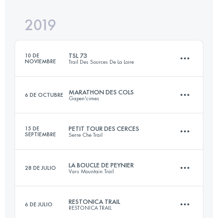
2019
44.1 KM
2530 M+
TSL 73
10 DE
NOVIEMBRE
Trail Des Sources De La Loire
Inicia sesión para ver el UTMB Index
MARATHON DES COLS
6 DE OCTUBRE
Gapen'cimes
72.8 KM
2420 M+
PETIT TOUR DES CERCES
15 DE
SEPTIEMBRE
Serre Che Trail
44 KM
1890 M+
Inicia sesión para ver el UTMB Index
LA BOUCLE DE PEYNIER
28 DE JULIO
Vars Mountain Trail
27.1 KM
1840 M+
Inicia sesión para ver el UTMB Index
RESTONICA TRAIL
6 DE JULIO
RESTONICA TRAIL
23.6 KM
1590 M+