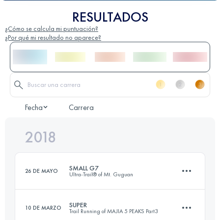
RESULTADOS
¿Cómo se calcula mi puntuación?
¿Por qué mi resultado no aparece?
Fecha
Carrera
2018
SMALL G7
26 DE MAYO
Ultra-Trail® of Mt. Guguan
SUPER
10 DE MARZO
Trail Running of MAJIA 5 PEAKS Part3
80.9 KM
8110 M+