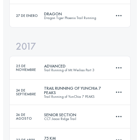
DRAGON
27 DE ENERO
Dragon Tiger Phoenix Trail Running
54.1 KM
4010 M+
Inicia sesión para ver el UTMB Index
2017
57.6 KM
4860 M+
Inicia sesión para ver el UTMB Index
ADVANCED
25 DE
NOVIEMBRE
Trail Running of Mt.Weiliao Part 3
Inicia sesión para ver el UTMB Index
TRAIL RUNNING OF YUNCHIA 7
24 DE
PEAKS
SEPTIEMBRE
Trail Running of YunChia 7 PEAKS
37.4 KM
2000 M+
SENIOR SECTION
26 DE
AGOSTO
CCT Jiaoxi Ridge Trail
26.3 KM
2270 M+
Inicia sesión para ver el UTMB Index
75 KM
22 DE ABRIL