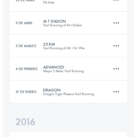
De Loop
46 KM
2440 M+
Inicia sesión para ver el UTMB Index
M.T DADON
9 DE ABRIL
Trail Running of M.t Dadon
76.8 KM
3570 M+
Inicia sesión para ver el UTMB Index
25 KM
5 DE MARZO
Trail Running of Mt. Chi Wei
29.2 KM
2200 M+
Inicia sesión para ver el UTMB Index
ADVANCED
4 DE FEBRERO
Majia 5 Peaks Trail Running
26.5 KM
1900 M+
Inicia sesión para ver el UTMB Index
DRAGON
21 DE ENERO
Dragon Tiger Phoenix Trail Running
44.2 KM
3350 M+
Inicia sesión para ver el UTMB Index
2016
35.6 KM
3600 M+
Inicia sesión para ver el UTMB Index