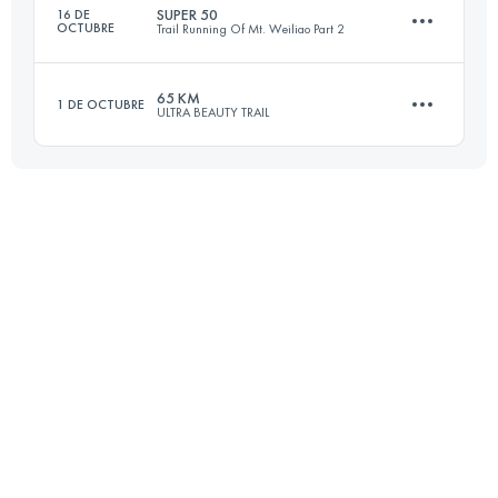
SUPER 50
16 DE
OCTUBRE
Trail Running Of Mt. Weiliao Part 2
Inicia sesión para ver el UTMB Index
65 KM
1 DE OCTUBRE
ULTRA BEAUTY TRAIL
51.6 KM
3460 M+
65 KM
2570 M+
Inicia sesión para ver el UTMB Index
Inicia sesión para ver el UTMB Index