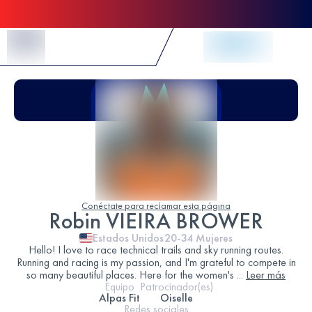
Skip to Content
Conéctate para reclamar esta página
Robin VIEIRA BROWER
Estados Unidos
20-34
Mujeres
Hello! I love to race technical trails and sky running routes.
Running and racing is my passion, and I'm grateful to compete in
so many beautiful places. Here for the women's
...
Leer más
Equipo
Patrocinador(es)
Alpas Fit
Oiselle
Redes sociales