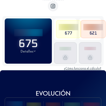
677
621
675
Detalles
¿Cómo funciona el cálculo?
EVOLUCIÓN