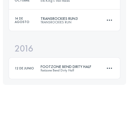
OCTUBRE
Elk-King's Trail Races
Inicia sesión para ver el UTMB Index
TRANSROCKIES RUN3
14 DE
AGOSTO
TRANSROCKIES RUN
40.2 KM
2540 M+
2016
3 Etapas
95.2 KM
1930 M+
Inicia sesión para ver el UTMB Index
FOOTZONE BEND DIRTY HALF
12 DE JUNIO
Footzone Bend Dirty Half
Inicia sesión para ver el UTMB Index
20.6 KM
310 M+
Inicia sesión para ver el UTMB Index