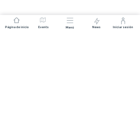
Página de inicio
Events
News
Iniciar sesión
Menú
ÚNETE
Patrocinios