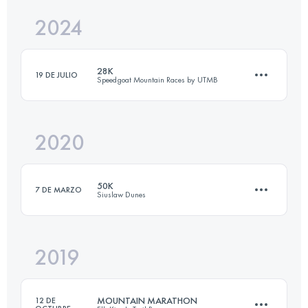
2024
34.9 KM
2920 M+
Inicia sesión para ver el UTMB Index
28K
19 DE JULIO
Speedgoat Mountain Races by UTMB
Inicia sesión para ver el UTMB Index
2020
31 KM
2000 M+
50K
7 DE MARZO
Siuslaw Dunes
Inicia sesión para ver el UTMB Index
2019
50 KM
880 M+
MOUNTAIN MARATHON
12 DE