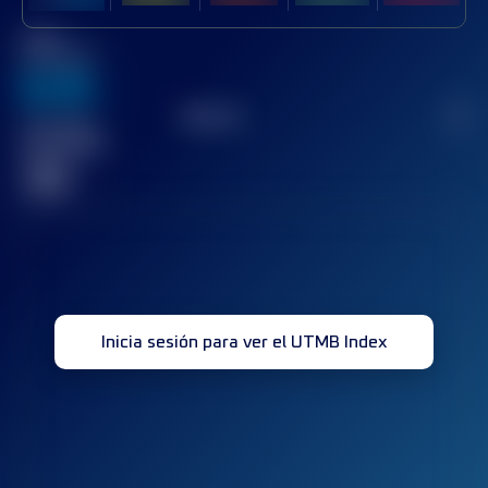
Mejor
puntuación
636
TOP
10
2
Carrera(s)
terminada(s)
32
Inicia sesión para ver el UTMB Index