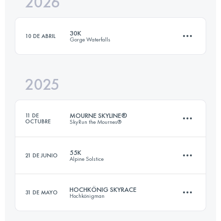
2026
30K
10 DE ABRIL
Gorge Waterfalls
2025
30 KM
820 M+
MOURNE SKYLINE®
11 DE
OCTUBRE
SkyRun the Mournes®
Inicia sesión para ver el UTMB Index
55K
21 DE JUNIO
Alpine Solstice
35 KM
2700 M+
HOCHKÖNIG SKYRACE
31 DE MAYO
Hochkönigman
50 KM
970 M+
Inicia sesión para ver el UTMB Index