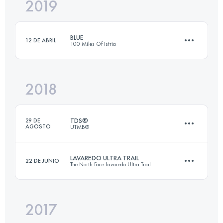
2019
17.9 KM
830 M+
BLUE
12 DE ABRIL
100 Miles Of Istria
Inicia sesión para ver el UTMB Index
2018
111.4 KM
4880 M+
TDS®
29 DE
AGOSTO
UTMB®
Inicia sesión para ver el UTMB Index
LAVAREDO ULTRA TRAIL
22 DE JUNIO
The North Face Lavaredo Ultra Trail
122.8 KM
6770 M+
2017
119.8 KM
5770 M+