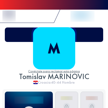
Skip to Content
Conéctate para reclamar esta página
Tomislav MARINOVIC
Croacia
40-44
Hombre