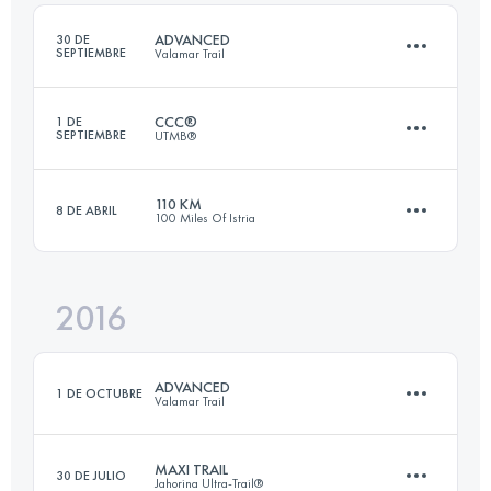
Inicia sesión para ver el UTMB Index
ADVANCED
30 DE
SEPTIEMBRE
Valamar Trail
Inicia sesión para ver el UTMB Index
CCC®
1 DE
SEPTIEMBRE
UTMB®
51.8 KM
1360 M+
110 KM
8 DE ABRIL
100 Miles Of Istria
100.2 KM
6150 M+
Inicia sesión para ver el UTMB Index
2016
107.6 KM
4470 M+
Inicia sesión para ver el UTMB Index
ADVANCED
1 DE OCTUBRE
Valamar Trail
Inicia sesión para ver el UTMB Index
MAXI TRAIL
30 DE JULIO
Jahorina Ultra-Trail®