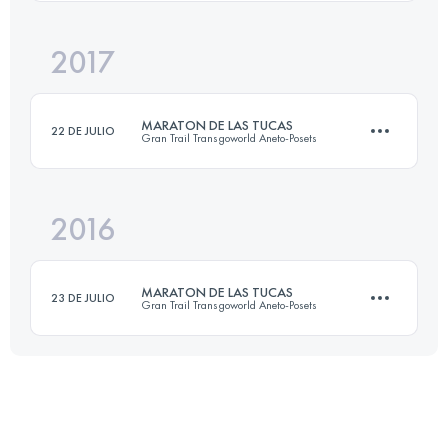
2017
41.1 KM
2470 M+
MARATON DE LAS TUCAS
22 DE JULIO
Gran Trail Transgoworld Aneto-Posets
Inicia sesión para ver el UTMB Index
2016
41.4 KM
2350 M+
MARATON DE LAS TUCAS
23 DE JULIO
Gran Trail Transgoworld Aneto-Posets
Inicia sesión para ver el UTMB Index
40.8 KM
2410 M+