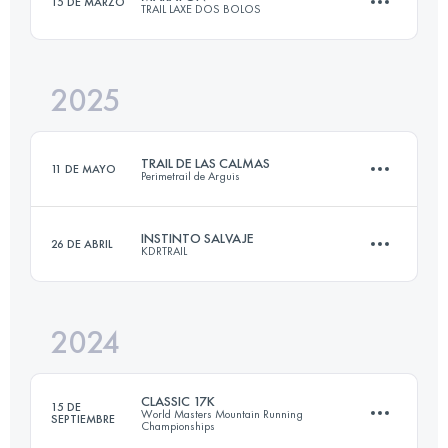
15 DE MARZO
TRAIL LAXE DOS BOLOS
16 KM
650 M+
2025
43.2 KM
2365 M+
Inicia sesión para ver el UTMB Index
TRAIL DE LAS CALMAS
11 DE MAYO
Perimetrail de Arguis
Inicia sesión para ver el UTMB Index
INSTINTO SALVAJE
26 DE ABRIL
KDRTRAIL
14 KM
700 M+
2024
16 KM
650 M+
Inicia sesión para ver el UTMB Index
CLASSIC 17K
15 DE
World Masters Mountain Running
SEPTIEMBRE
Championships