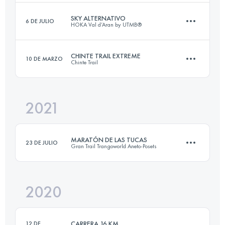
Inicia sesión para ver el UTMB Index
SKY ALTERNATIVO
6 DE JULIO
HOKA Val d’Aran by UTMB®
17 KM
1058 M+
CHINTE TRAIL EXTREME
10 DE MARZO
Chinte Trail
18 KM
465 M+
Inicia sesión para ver el UTMB Index
2021
21.5 KM
1250 M+
Inicia sesión para ver el UTMB Index
MARATÓN DE LAS TUCAS
23 DE JULIO
Gran Trail Trangoworld Aneto-Posets
Inicia sesión para ver el UTMB Index
2020
42 KM
2500 M+
CARRERA 16 KM
12 DE