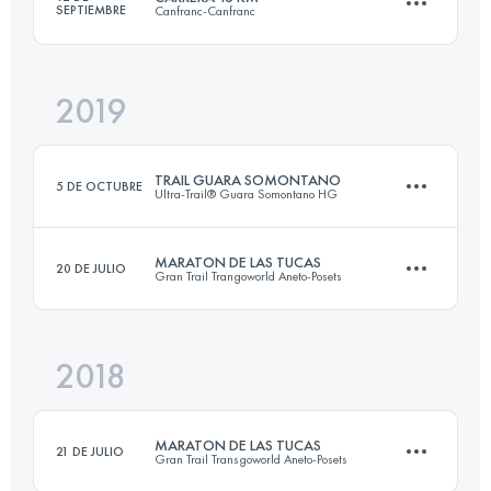
SEPTIEMBRE
Canfranc-Canfranc
Inicia sesión para ver el UTMB Index
2019
16 KM
1600 M+
TRAIL GUARA SOMONTANO
5 DE OCTUBRE
Ultra-Trail® Guara Somontano HG
Inicia sesión para ver el UTMB Index
MARATON DE LAS TUCAS
20 DE JULIO
Gran Trail Trangoworld Aneto-Posets
37.4 KM
1970 M+
2018
41.2 KM
2470 M+
Inicia sesión para ver el UTMB Index
MARATON DE LAS TUCAS
21 DE JULIO
Gran Trail Transgoworld Aneto-Posets
Inicia sesión para ver el UTMB Index