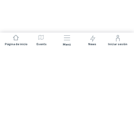
Página de inicio
Events
News
Iniciar sesión
Menú
ÚNETE