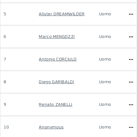
5
Alister DREAMWILDER
Uomo
6
Marco MENGOZZI
Uomo
7
Antonio CORCIULO
Uomo
8
Diego GARIBALDI
Uomo
9
Renato ZANELLI
Uomo
10
Anonymous
Uomo