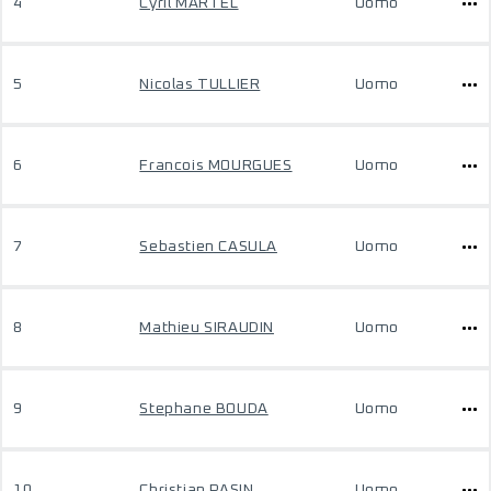
4
Cyril MARTEL
Uomo
5
Nicolas TULLIER
Uomo
6
Francois MOURGUES
Uomo
7
Sebastien CASULA
Uomo
8
Mathieu SIRAUDIN
Uomo
9
Stephane BOUDA
Uomo
10
Christian PASIN
Uomo