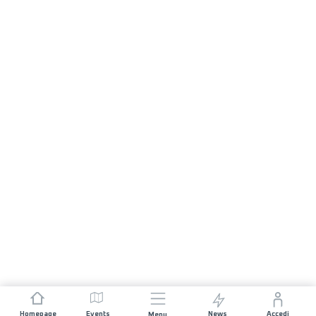
Homepage
Events
News
Accedi
Menu