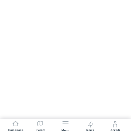
Homepage
Events
News
Accedi
Menu