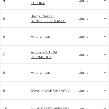
4
Uomo
CORUNA
Jorge Ramón
5
Uomo
RONQUETE NOLASCO
6
Anonymous
Uomo
Antonio MOLINA
7
Uomo
HERNANDEZ
8
Anonymous
Uomo
9
Oliver NAVARRO-GARCIA
Uomo
10
David PEREZ-HERRERA
Uomo