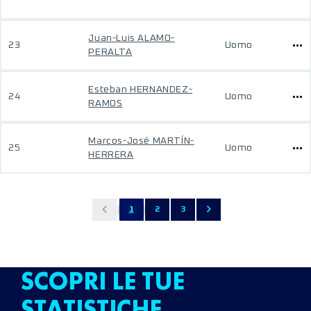
Juan-Luis ALAMO-
23
Uomo
PERALTA
Esteban HERNANDEZ-
24
Uomo
RAMOS
Marcos-José MARTÍN-
25
Uomo
HERRERA
1
2
3
SCOPRI LE TUE
STATISTICHE