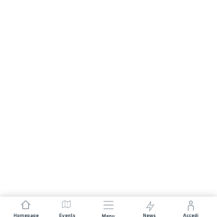
Homepage
Events
News
Accedi
Menu