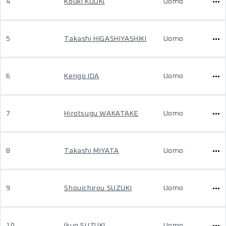
4
Kouki KOUKI
Uomo
5
Takashi HIGASHIYASHIKI
Uomo
6
Kengo IDA
Uomo
7
Hirotsugu WAKATAKE
Uomo
8
Takashi MIYATA
Uomo
9
Shouichirou SUZUKI
Uomo
10
Ikuo SUZUKI
Uomo