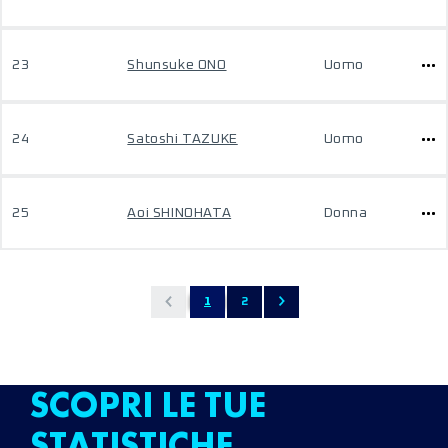
23
Shunsuke ONO
Uomo
24
Satoshi TAZUKE
Uomo
25
Aoi SHINOHATA
Donna
1
2
SCOPRI LE TUE
STATISTICHE