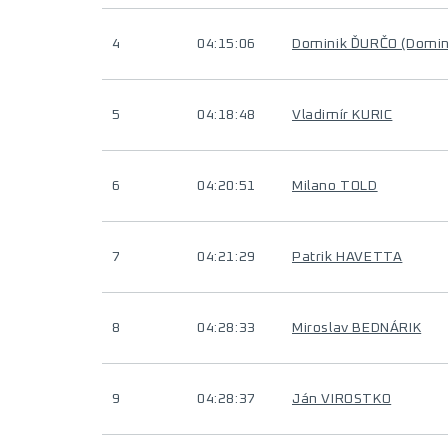
4
04:15:06
Dominik ĎURČO (Domin
5
04:18:48
Vladimír KURIC
6
04:20:51
Milano TOLD
7
04:21:29
Patrik HAVETTA
8
04:28:33
Miroslav BEDNÁRIK
9
04:28:37
Ján VIROSTKO