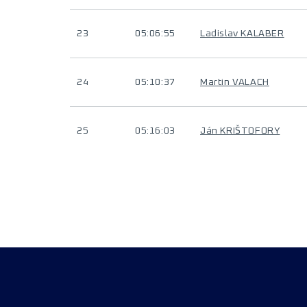
23
05:06:55
Ladislav KALABER
24
05:10:37
Martin VALACH
25
05:16:03
Ján KRIŠTOFORY