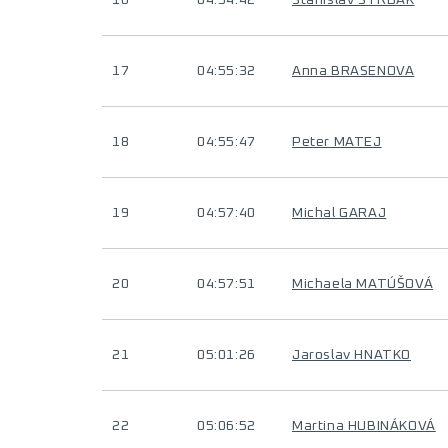
16
04:54:42
Stanislav STRBAK
17
04:55:32
Anna BRASENOVA
18
04:55:47
Peter MATEJ
19
04:57:40
Michal GARAJ
20
04:57:51
Michaela MATÚŠOVÁ
21
05:01:26
Jaroslav HNATKO
22
05:06:52
Martina HUBINÁKOVÁ