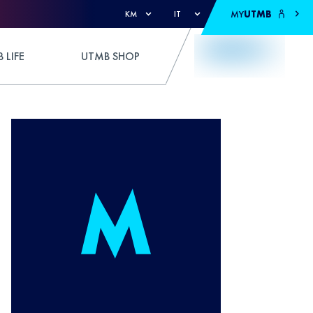
MY
UTMB
KM
IT
 LIFE
UTMB SHOP