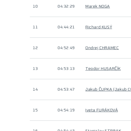
10
04:32:29
Marek NOGA
11
04:44:21
Richard KUSÝ
12
04:52:49
Ondrej CHRAMEC
13
04:53:13
Teodor HUSARČÍK
14
04:53:47
Jakub ČUPKA (Jakub 
15
04:54:19
Iveta FURÁKOVÁ