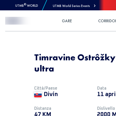
®
UTMB
WORLD
UTMB World Series Events
Skip to Content
GARE
CORRIDO
Timravine Ostrôžky 
ultra
Città/Paese
Data
Divín
11 apr
Distanza
Dislivello
47 KM
2000 