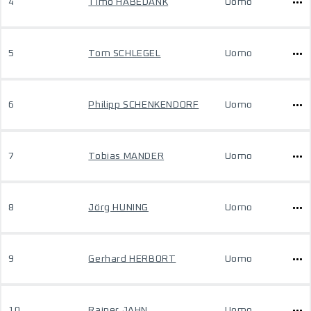
4
Timo HABEDANK
Uomo
5
Tom SCHLEGEL
Uomo
6
Philipp SCHENKENDORF
Uomo
7
Tobias MANDER
Uomo
8
Jörg HUNING
Uomo
9
Gerhard HERBORT
Uomo
10
Rainer JAHN
Uomo