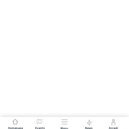
Homepage
Events
News
Accedi
Menu