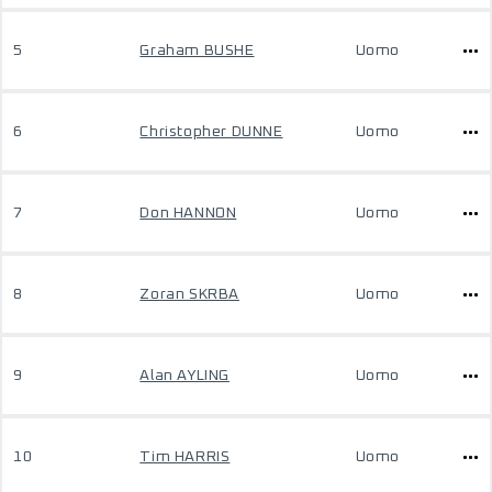
5
Graham BUSHE
Uomo
6
Christopher DUNNE
Uomo
7
Don HANNON
Uomo
8
Zoran SKRBA
Uomo
9
Alan AYLING
Uomo
10
Tim HARRIS
Uomo