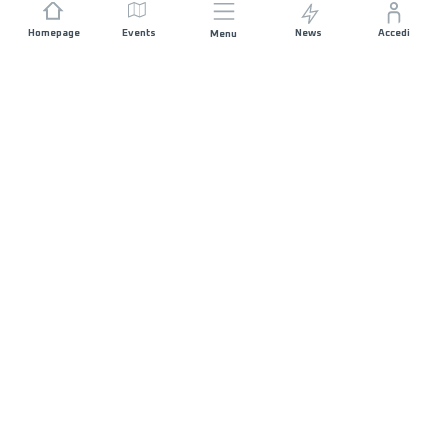
Homepage
Events
News
Accedi
Menu
UNISCITI A NOI
Sponsorizzazioni
Direttori di corsa