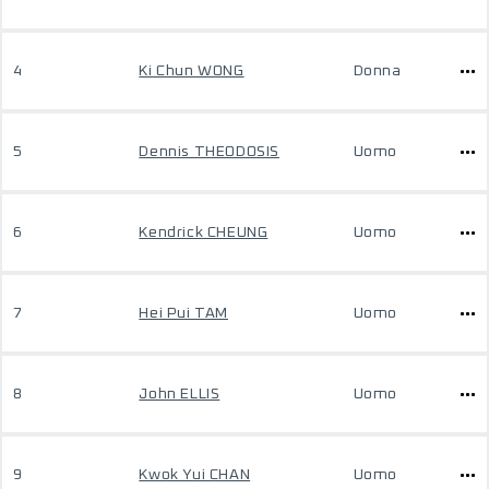
4
Ki Chun WONG
Donna
5
Dennis THEODOSIS
Uomo
6
Kendrick CHEUNG
Uomo
7
Hei Pui TAM
Uomo
8
John ELLIS
Uomo
9
Kwok Yui CHAN
Uomo