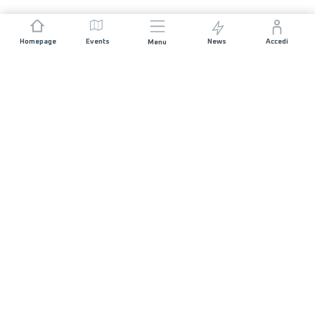
Homepage
Events
News
Accedi
Menu
UNISCITI A NOI
Sponsorizzazioni
Direttori di corsa