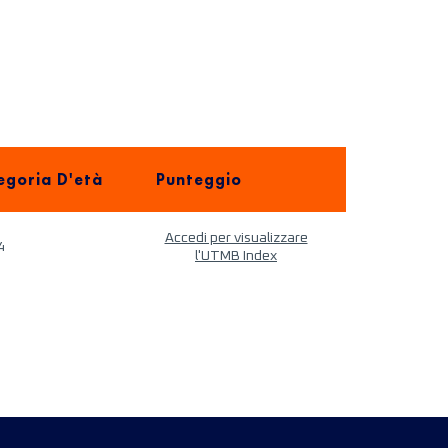
egoria D'età
Punteggio
Accedi per visualizzare
4
l'UTMB Index