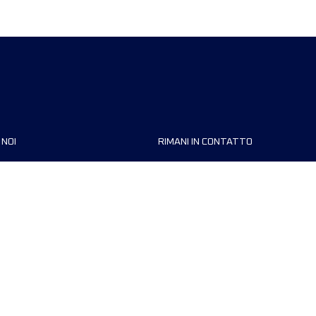
 NOI
RIMANI IN CONTATTO
zzazioni
FAQ
 di corsa
Contattaci
MyUTMB+