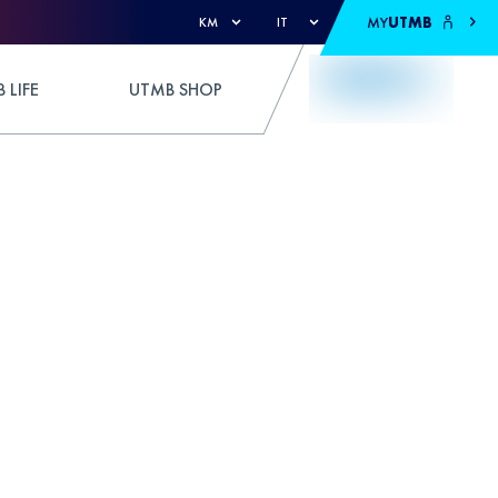
MY
UTMB
KM
IT
 LIFE
UTMB SHOP