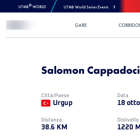
®
UTMB
WORLD
UTMB World Series Events
Skip to Content
GARE
CORRIDO
Salomon Cappadocia
Città/Paese
Data
Urgup
18 ott
Distanza
Dislivello
38.6 KM
1220 