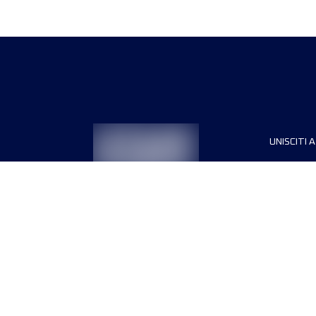
UNISCITI A
Sponsori
Direttori