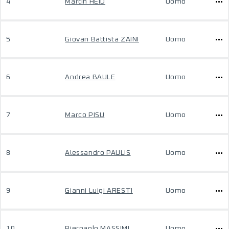
4
Martin HEID
Uomo
5
Giovan Battista ZAINI
Uomo
6
Andrea BAULE
Uomo
7
Marco PISU
Uomo
8
Alessandro PAULIS
Uomo
9
Gianni Luigi ARESTI
Uomo
10
Pierpaolo MASSIMI
Uomo