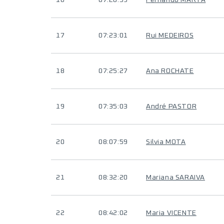
16
07:20:59
Fernando MARTA
17
07:23:01
Rui MEDEIROS
18
07:25:27
Ana ROCHATE
19
07:35:03
André PASTOR
20
08:07:59
Silvia MOTA
21
08:32:20
Mariana SARAIVA
22
08:42:02
Maria VICENTE