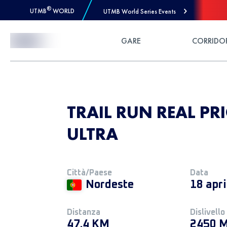
®
UTMB
WORLD
UTMB World Series Events
Skip to Content
GARE
CORRIDO
TRAIL RUN REAL PR
ULTRA
Città/Paese
Data
Nordeste
18 apr
Distanza
Dislivello
47.4 KM
2450 