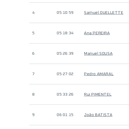
4
05:10:59
Samuel OUELLETTE
5
05:18:34
Ana PEREIRA
6
05:26:39
Manuel SOUSA
7
05:27:02
Pedro AMARAL
8
05:33:26
Rui PIMENTEL
9
06:01:15
João BATISTA