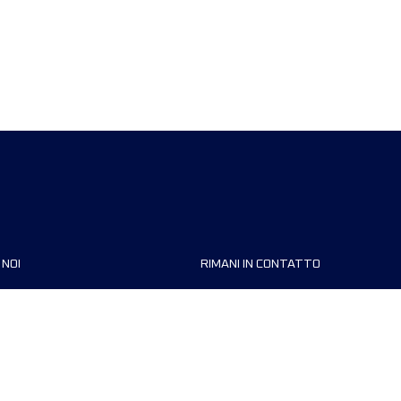
 NOI
RIMANI IN CONTATTO
zzazioni
FAQ
 di corsa
Contattaci
MyUTMB+