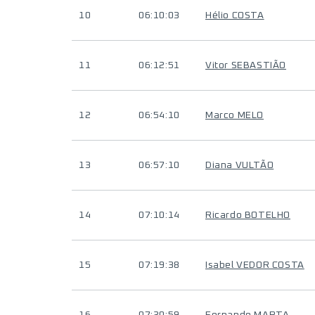
10
06:10:03
Hélio COSTA
11
06:12:51
Vitor SEBASTIÃO
12
06:54:10
Marco MELO
13
06:57:10
Diana VULTÃO
14
07:10:14
Ricardo BOTELHO
15
07:19:38
Isabel VEDOR COSTA