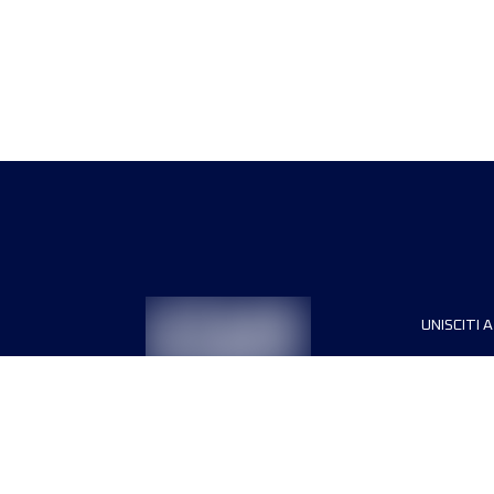
UNISCITI A
Sponsori
Direttori