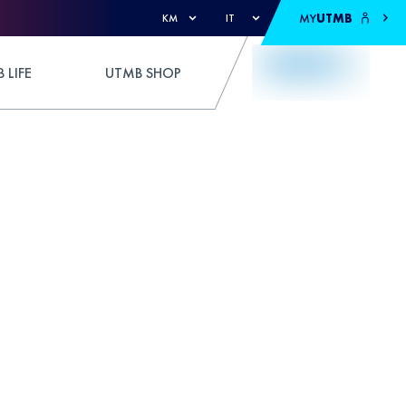
MY
UTMB
KM
IT
 LIFE
UTMB SHOP