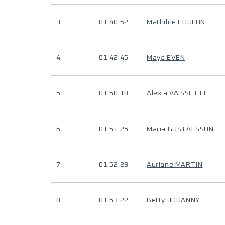
3
01:40:52
Mathilde COULON
4
01:42:45
Maya EVEN
5
01:50:18
Alexia VAISSETTE
6
01:51:25
Maria GUSTAFSSON
7
01:52:28
Auriane MARTIN
8
01:53:22
Betty JOUANNY