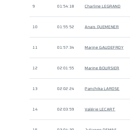
9
01:54:18
Charline LEGRAND
10
01:55:52
Anais QUEMENER
11
01:57:34
Marine GAUDEFROY
12
02:01:55
Marine BOURSIER
13
02:02:24
Panchika LAROSE
14
02:03:59
Valérie LECART