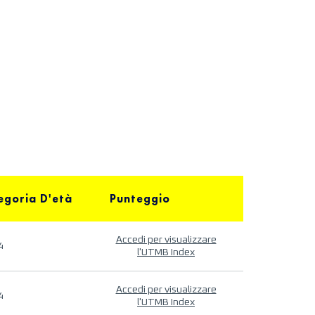
egoria D'età
Punteggio
Accedi per visualizzare
4
l'UTMB Index
Accedi per visualizzare
4
l'UTMB Index