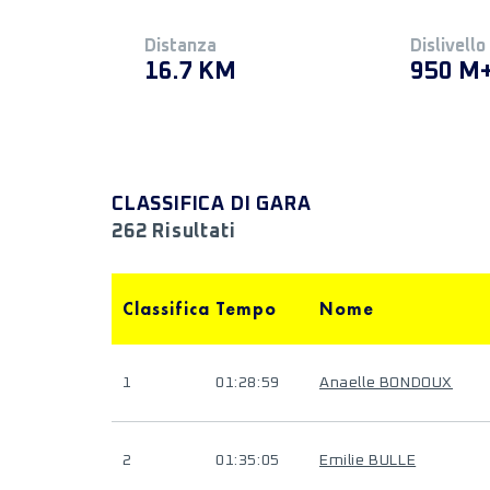
Distanza
Dislivello
16.7 KM
950 M
CLASSIFICA DI GARA
262 Risultati
Classifica
Tempo
Nome
1
01:28:59
Anaelle BONDOUX
2
01:35:05
Emilie BULLE