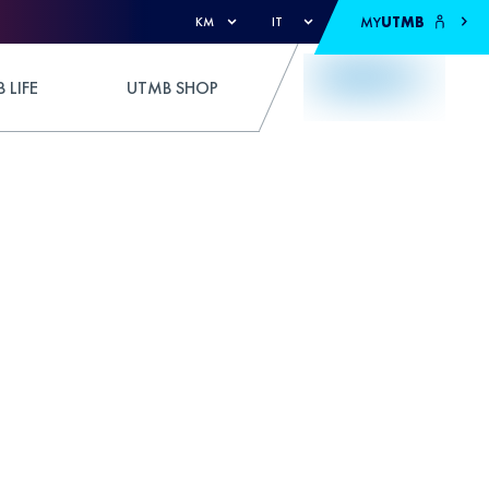
MY
UTMB
KM
IT
 LIFE
UTMB SHOP