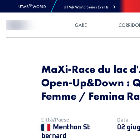
®
UTMB
WORLD
UTMB World Series Events
Skip to Content
GARE
CORRIDO
MaXi-Race du lac d'
Open-Up&Down : Q
Femme / Femina Ra
Città/Paese
Data
Menthon St
02 giu
bernard