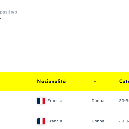
 positivo
+
Nazionalità
Cat
Francia
Donna
20-3
Francia
Donna
20-3