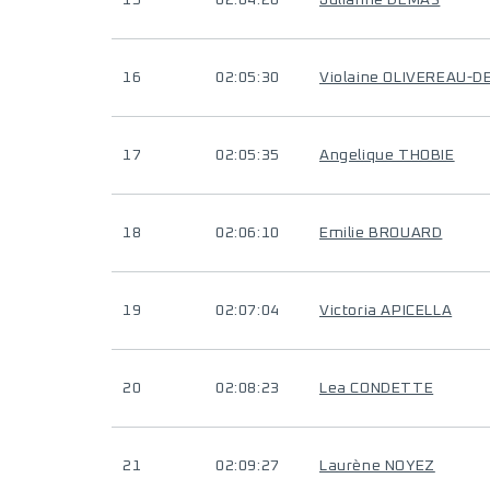
15
02:04:20
Julianne DEMAS
16
02:05:30
Violaine OLIVEREAU-DE
17
02:05:35
Angelique THOBIE
18
02:06:10
Emilie BROUARD
19
02:07:04
Victoria APICELLA
20
02:08:23
Lea CONDETTE
21
02:09:27
Laurène NOYEZ