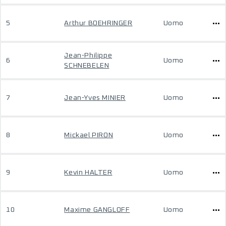
5
Arthur BOEHRINGER
Uomo
Jean-Philippe
6
Uomo
SCHNEBELEN
7
Jean-Yves MINIER
Uomo
8
Mickael PIRON
Uomo
9
Kevin HALTER
Uomo
10
Maxime GANGLOFF
Uomo