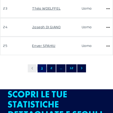
23
Théo WOELFFEL
Uomo
24
Joseph DI GIANO
Uomo
25
Enver SPAHIU
Uomo
1
2
...
12
SCOPRI LE TUE
STATISTICHE