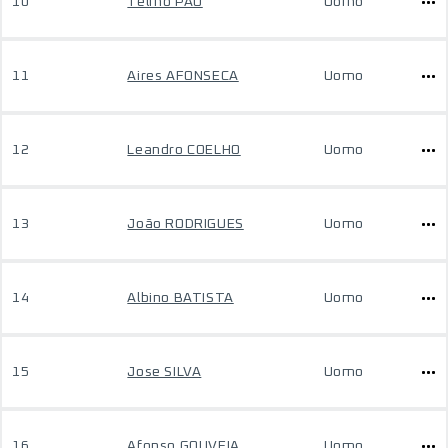
10
Telmo PAO
Uomo
11
Aires AFONSECA
Uomo
12
Leandro COELHO
Uomo
13
João RODRIGUES
Uomo
14
Albino BATISTA
Uomo
15
Jose SILVA
Uomo
16
Afonso GOUVEIA
Uomo