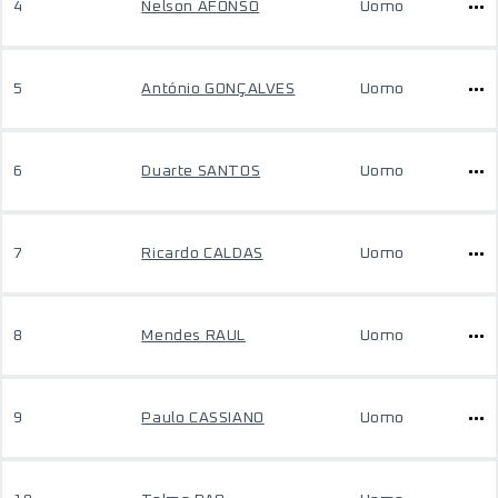
4
Nelson AFONSO
Uomo
5
António GONÇALVES
Uomo
6
Duarte SANTOS
Uomo
7
Ricardo CALDAS
Uomo
8
Mendes RAUL
Uomo
9
Paulo CASSIANO
Uomo