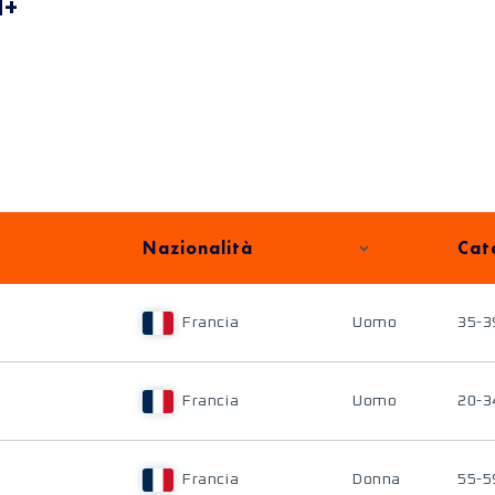
M+
Nazionalità
Cat
Francia
Uomo
35-3
Francia
Uomo
20-3
Francia
Donna
55-5