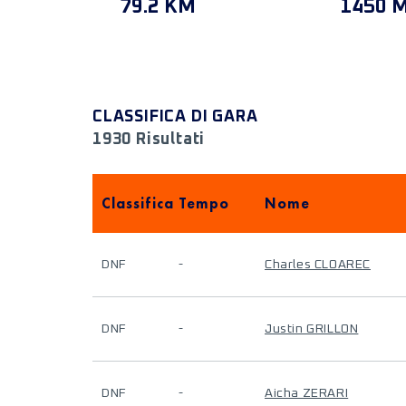
79.2 KM
1450 
CLASSIFICA DI GARA
1930 Risultati
Classifica
Tempo
Nome
DNF
-
Charles CLOAREC
DNF
-
Justin GRILLON
DNF
-
Aicha ZERARI