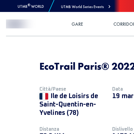
®
UTMB
WORLD
UTMB World Series Events
Skip to Content
GARE
CORRIDO
EcoTrail Paris® 2022
Città/Paese
Data
Ile de Loisirs de
19 mar
Saint-Quentin-en-
Yvelines (78)
Distanza
Dislivello