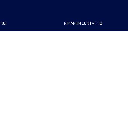
 NOI
RIMANI IN CONTATTO
zzazioni
FAQ
 di corsa
Contattaci
MyUTMB+
Informativa sulla privacy
Preferenze dei cookie