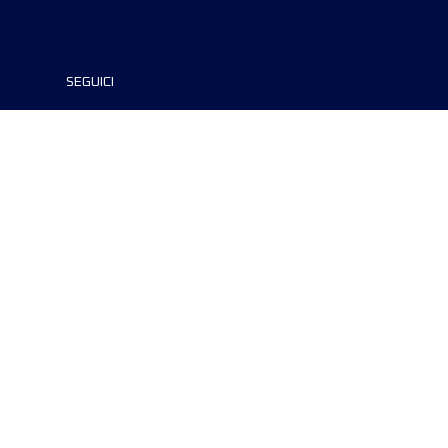
SEGUICI
©2024 UTMB® all rights reserved. Ultra-
Trail® and UTMB® are registered
trademarks..