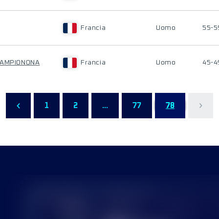
Francia
Uomo
55-5
MAMPIONONA
Francia
Uomo
45-4
1
2
...
77
78