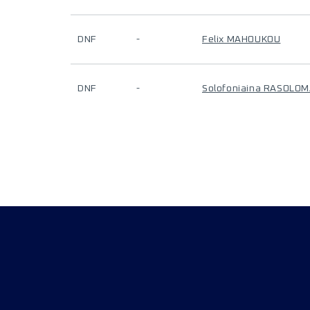
DNF
-
Felix MAHOUKOU
DNF
-
Solofoniaina RASOLO