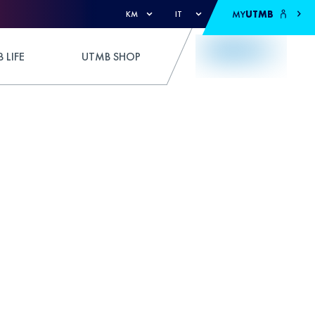
MY
UTMB
KM
IT
 LIFE
UTMB SHOP