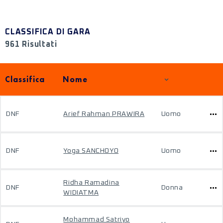
CLASSIFICA DI GARA
961 Risultati
Classifica
Nome
DNF
Arief Rahman PRAWIRA
Uomo
DNF
Yoga SANCHOYO
Uomo
Ridha Ramadina
DNF
Donna
WIDIATMA
Mohammad Satriyo