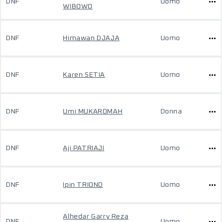
DNF
Uomo
WIBOWO
DNF
Himawan DJAJA
Uomo
DNF
Karen SETIA
Uomo
DNF
Umi MUKAROMAH
Donna
DNF
Aji PATRIAJI
Uomo
DNF
Ipin TRIONO
Uomo
Alhedar Garry Reza
DNF
Uomo