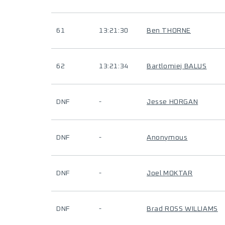
61
13:21:30
Ben THORNE
62
13:21:34
Bartlomiej BALUS
DNF
-
Jesse HORGAN
DNF
-
Anonymous
DNF
-
Joel MOKTAR
DNF
-
Brad ROSS WILLIAMS