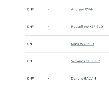
DNF
-
Andrew RYAN
DNF
-
Russell WAKEFIELD
DNF
-
Mark WALKER
DNF
-
Suzanne FOSTER
DNF
-
Deirdre GALVIN