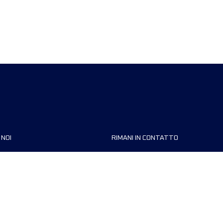
 NOI
RIMANI IN CONTATTO
zzazioni
FAQ
 di corsa
Contattaci
MyUTMB+