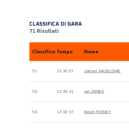
CLASSIFICA DI GARA
71 Risultati
Classifica
Tempo
Nome
51
12:32:27
James HAZELDINE
52
12:32:31
Ian JONES
53
12:32:37
Kevin FEENEY