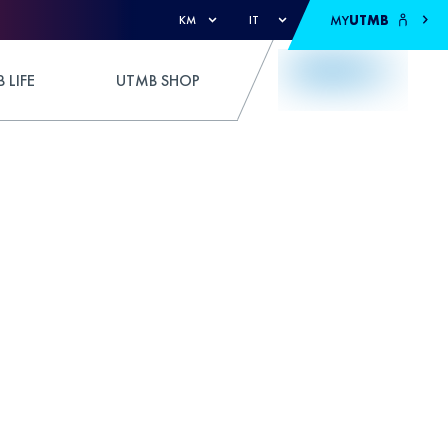
MY
UTMB
KM
IT
 LIFE
UTMB SHOP