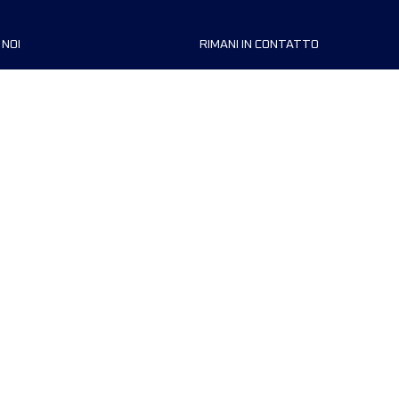
 NOI
RIMANI IN CONTATTO
zzazioni
FAQ
 di corsa
Contattaci
MyUTMB+
Informativa sulla privacy
Preferenze dei cookie