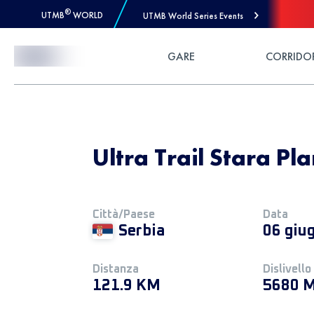
®
UTMB
WORLD
UTMB World Series Events
Skip to Content
GARE
CORRIDO
Ultra Trail Stara Pl
Città/Paese
Data
Serbia
06 giu
Distanza
Dislivello
121.9 KM
5680 