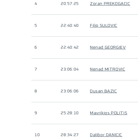
4
20:57:25
Zoran PREKOGACIC
5
22:40:40
Filip SULOVIC
6
22:40:42
Nenad GEORGIEV
7
23:06:04
Nenad MITROVIC
8
23:06:06
Dusan BAZIC
9
25:28:10
Mavrikios POLITIS
10
28:34:27
Dalibor DANICIC