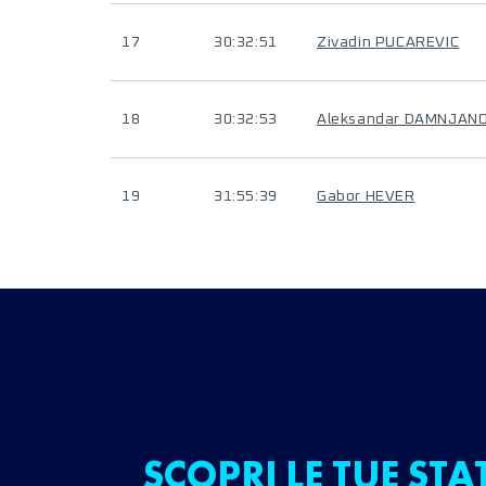
17
30:32:51
Zivadin PUCAREVIC
18
30:32:53
Aleksandar DAMNJANO
19
31:55:39
Gabor HEVER
SCOPRI LE TUE STA