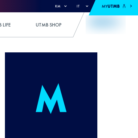
MY
UTMB
KM
IT
 LIFE
UTMB SHOP