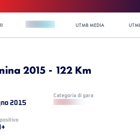
RI
UTMB MEDIA
UTMB
anina 2015 - 122 Km
Categoria di gara
gno 2015
 positivo
M+