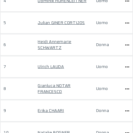
4
Dominik HOHENLEITNER
Uomo
5
Julian GINER CORTIJOS
Uomo
Heidi Annemarie
6
Donna
SCHWARTZ
7
Ulrich LAUDA
Uomo
Gianluca NOTAR
8
Uomo
FRANCESCO
9
Erika CHAARI
Donna
10
Natalie BOGNER
Donna