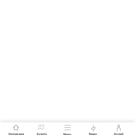
Homepage
Events
News
Accedi
Menu