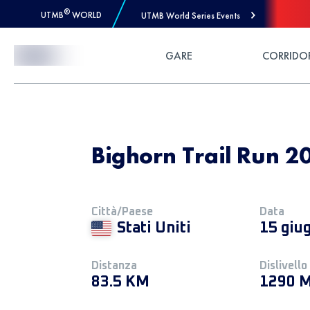
®
UTMB
WORLD
UTMB World Series Events
Skip to Content
GARE
CORRIDO
Bighorn Trail Run 2
Città/Paese
Data
Stati Uniti
15 giu
Distanza
Dislivello
83.5 KM
1290 