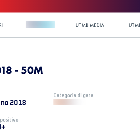
RI
UTMB MEDIA
UTMB
018 - 50M
Categoria di gara
gno 2018
 positivo
M+