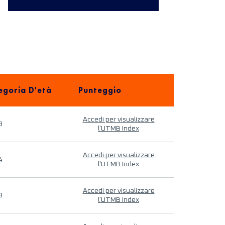
egoria D'età
Punteggio
Accedi per visualizzare
9
l'UTMB Index
Accedi per visualizzare
4
l'UTMB Index
Accedi per visualizzare
9
l'UTMB Index