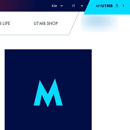
MY
UTMB
KM
IT
 LIFE
UTMB SHOP