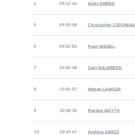
4
09:12:45
Andy OMMEN
5
09:50:28
Christopher COPENHA
6
09:52:02
Ryan WEIBEL
7
10:02:48
Sam MALMBERG
8
10:04:27
Megan LAWSON
9
10:28:30
Marilee WOYTH
10
10:45:47
Andrew VARGO