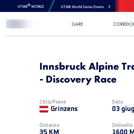
®
UTMB
WORLD
UTMB World Series Events
Skip to Content
GARE
CORRIDO
Innsbruck Alpine Tra
- Discovery Race
Città/Paese
Data
Grinzens
03 giu
Distanza
Dislivello
35 KM
1600 