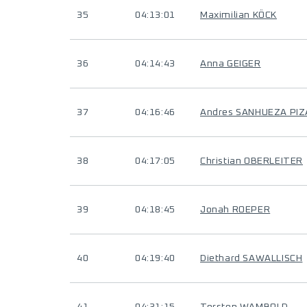
35
04:13:01
Maximilian KÖCK
36
04:14:43
Anna GEIGER
37
04:16:46
Andres SANHUEZA PI
38
04:17:05
Christian OBERLEITER
39
04:18:45
Jonah ROEPER
40
04:19:40
Diethard SAWALLISCH