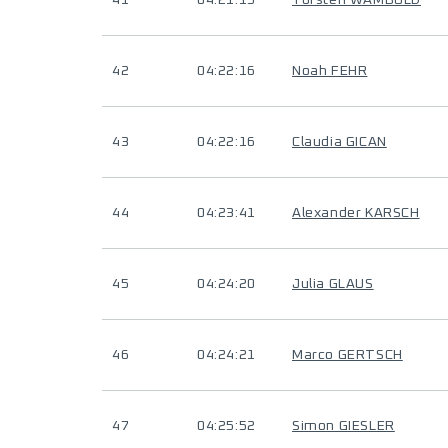
41
04:21:15
Torsten WAMBOLD
42
04:22:16
Noah FEHR
43
04:22:16
Claudia GICAN
44
04:23:41
Alexander KARSCH
45
04:24:20
Julia GLAUS
46
04:24:21
Marco GERTSCH
47
04:25:52
Simon GIESLER