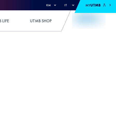
MY
UTMB
KM
IT
 LIFE
UTMB SHOP