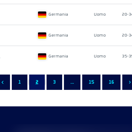
Germania
Uomo
20-3
Germania
Uomo
20-3
R
Germania
Uomo
35-3
1
2
3
...
15
16