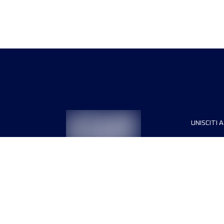
UNISCITI A
Sponsori
Direttori