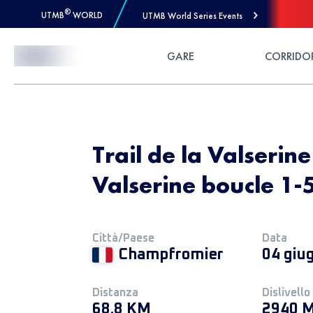
®
UTMB
WORLD
UTMB World Series Events
Skip to Content
GARE
CORRIDO
Trail de la Valserine
Valserine boucle 1-
Città/Paese
Data
Champfromier
04 giu
Distanza
Dislivello
68.8 KM
2940 