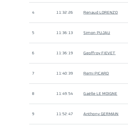
4
11:32:26
Renaud LORENZO
5
11:36:13
Simon PUJAU
6
11:36:19
Geoffroy FIEVET
7
11:40:39
Remi PICARD
8
11:49:54
Gaëlle LE MOIGNE
9
11:52:47
Anthony GERMAIN