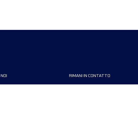
 NOI
RIMANI IN CONTATTO
zzazioni
FAQ
 di corsa
Contattaci
MyUTMB+