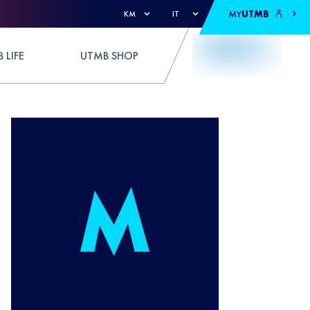
MY
UTMB
KM
IT
 LIFE
UTMB SHOP