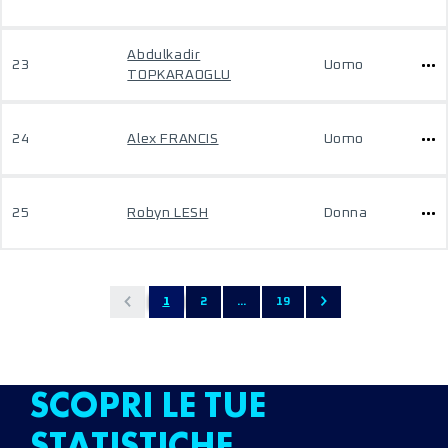
Abdulkadir
23
Uomo
TOPKARAOGLU
24
Alex FRANCIS
Uomo
25
Robyn LESH
Donna
1
2
...
19
SCOPRI LE TUE
STATISTICHE