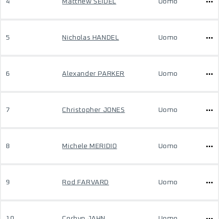
4
Matthew SEIDEL
Uomo
5
Nicholas HANDEL
Uomo
6
Alexander PARKER
Uomo
7
Christopher JONES
Uomo
8
Michele MERIDIO
Uomo
9
Rod FARVARD
Uomo
10
Corbyn JAHN
Uomo