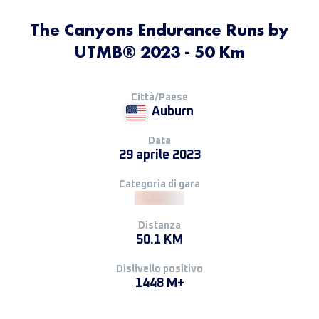
The Canyons Endurance Runs by
UTMB® 2023 - 50 Km
Città/Paese
Auburn
Data
29 aprile 2023
Categoria di gara
Distanza
50.1 KM
Dislivello positivo
1448 M+