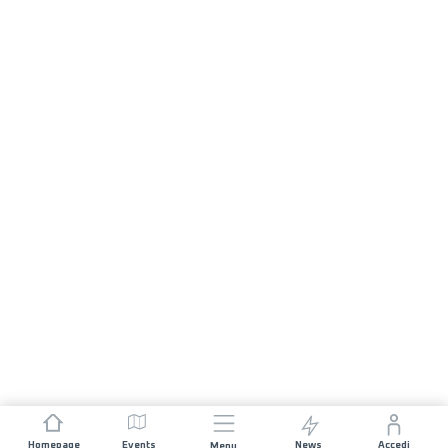
Homepage
Events
News
Accedi
Menu