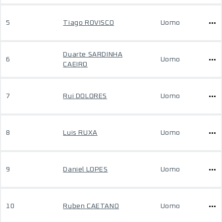
5
Tiago ROVISCO
Uomo
Duarte SARDINHA
6
Uomo
CAEIRO
7
Rui DOLORES
Uomo
8
Luis RUXA
Uomo
9
Daniel LOPES
Uomo
10
Ruben CAETANO
Uomo