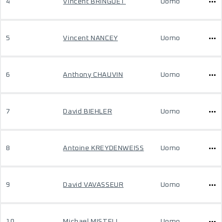
4
Vincent BRINGUET
Uomo
5
Vincent NANCEY
Uomo
6
Anthony CHAUVIN
Uomo
7
David BIEHLER
Uomo
8
Antoine KREYDENWEISS
Uomo
9
David VAVASSEUR
Uomo
10
Michael MISTELI
Uomo