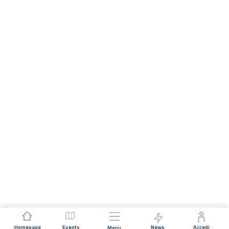
Homepage
Events
News
Accedi
Menu