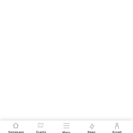
Homepage
Events
News
Accedi
Menu