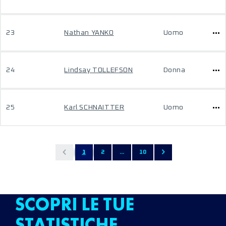
23
Nathan YANKO
Uomo
24
Lindsay TOLLEFSON
Donna
25
Karl SCHNAITTER
Uomo
1
2
...
10
SCOPRI LE TUE
STATISTICHE