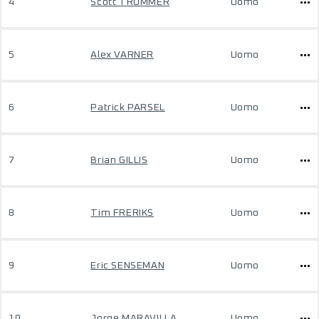
4
Scott TRUMMER
Uomo
5
Alex VARNER
Uomo
6
Patrick PARSEL
Uomo
7
Brian GILLIS
Uomo
8
Tim FRERIKS
Uomo
9
Eric SENSEMAN
Uomo
10
Jorge MARAVILLA
Uomo