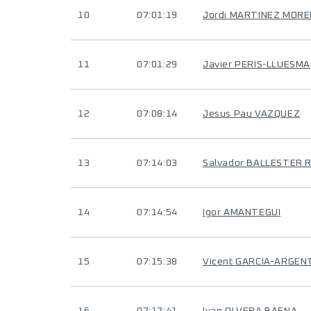
10
07:01:19
Jordi MARTINEZ MOR
11
07:01:29
Javier PERIS-LLUESMA
12
07:08:14
Jesus Pau VAZQUEZ
13
07:14:03
Salvador BALLESTER 
14
07:14:54
Igor AMANTEGUI
15
07:15:38
Vicent GARCIA-ARGEN