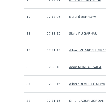
16
07:17:41
Ivan OLVERA BAENA
17
07:18:06
Gerard BERROYA
18
07:21:15
Silvia PUIGARNAU
19
07:21:19
Albert VILARDELL GRA
20
07:22:18
Joan MORRAL-SALA
21
07:29:15
Albert REVERTÉ MOYA
22
07:31:15
Omar LAOUFI JORDAN