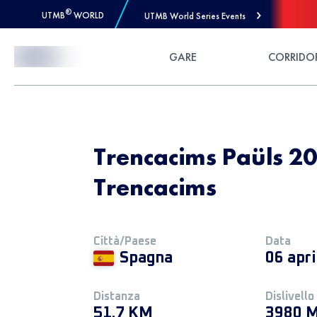
®
UTMB
WORLD
UTMB World Series Events
Skip to Content
GARE
CORRIDO
Trencacims Paüls 20
Trencacims
Città/Paese
Data
Spagna
06 apr
Distanza
Dislivello
51.7 KM
3980 