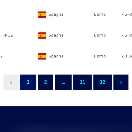
Spagna
Uomo
45-4
RTINEZ
Spagna
Uomo
45-4
S
Spagna
Uomo
20-3
1
2
...
11
12