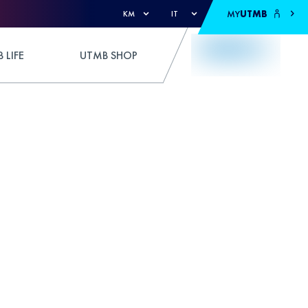
MY
UTMB
KM
IT
 LIFE
UTMB SHOP