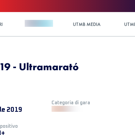
RI
UTMB MEDIA
UTMB
19 - Ultramarató
Categoria di gara
ile 2019
 positivo
M+