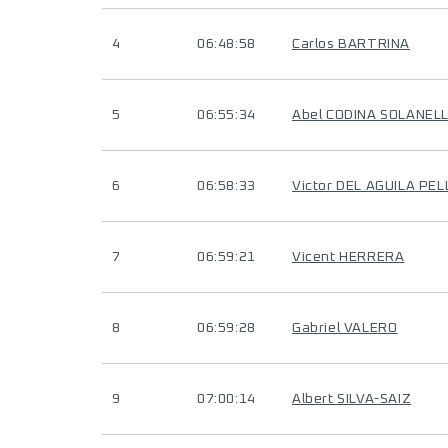
4
06:48:58
Carlos BARTRINA
5
06:55:34
Abel CODINA SOLANEL
6
06:58:33
Victor DEL AGUILA PEL
7
06:59:21
Vicent HERRERA
8
06:59:28
Gabriel VALERO
9
07:00:14
Albert SILVA-SAIZ