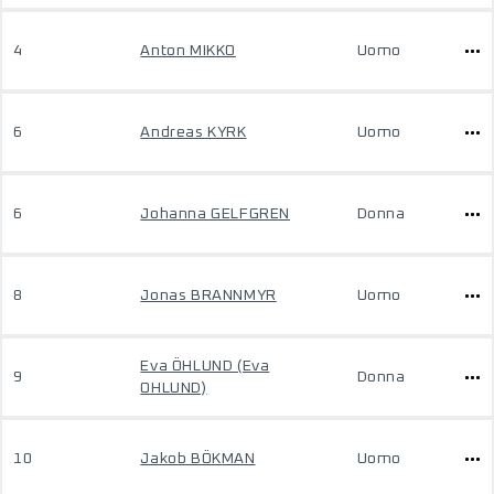
4
Anton MIKKO
Uomo
6
Andreas KYRK
Uomo
6
Johanna GELFGREN
Donna
8
Jonas BRANNMYR
Uomo
Eva ÖHLUND (Eva
9
Donna
OHLUND)
10
Jakob BÖKMAN
Uomo