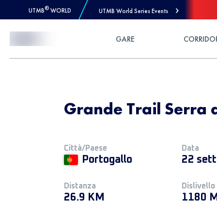
®
UTMB
WORLD
UTMB World Series Events
Skip to Content
GARE
CORRIDO
Grande Trail Serra
Città/Paese
Data
Portogallo
22 set
Distanza
Dislivello
26.9 KM
1180 