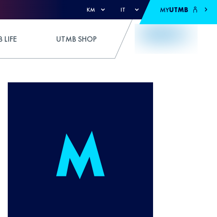
MY
UTMB
KM
IT
 LIFE
UTMB SHOP