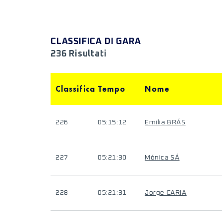
CLASSIFICA DI GARA
236 Risultati
Classifica
Tempo
Nome
226
05:15:12
Emilia BRÁS
227
05:21:30
Mónica SÁ
228
05:21:31
Jorge CARIA