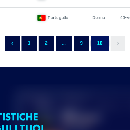
Portogallo
Donna
40-4
1
2
...
9
10
TISTICHE
UI I TUOI