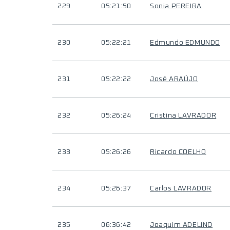
229
05:21:50
Sonia PEREIRA
230
05:22:21
Edmundo EDMUNDO
231
05:22:22
José ARAÚJO
232
05:26:24
Cristina LAVRADOR
233
05:26:26
Ricardo COELHO
234
05:26:37
Carlos LAVRADOR
235
06:36:42
Joaquim ADELINO