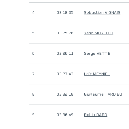
4
03:18:05
Sebastien VIGNAIS
5
03:25:26
Yann MORELLO
6
03:26:11
Serge VETTE
7
03:27:43
Loïc MEYNIEL
8
03:32:18
Guillaume TARDIEU
9
03:36:49
Robin DARD