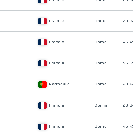
Francia
Uomo
20-3
Francia
Uomo
20-3
Francia
Uomo
45-4
Francia
Uomo
55-5
Portogallo
Uomo
40-4
Francia
Donna
20-3
Francia
Uomo
45-4