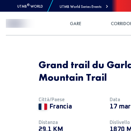
®
UTMB
WORLD
UTMB World Series Events
Skip to Content
GARE
CORRIDO
Grand trail du Garl
Mountain Trail
Città/Paese
Data
Francia
17 mar
Distanza
Dislivello
29.1 KM
1870 