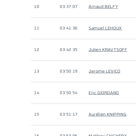
10
03:37:07
Arnaud BELFY
11
03:41:36
Samuel LEHOUX
12
03:42:35
Julien KRAVTSOFF
13
03:50:19
Jerome LEVICQ
14
03:50:54
Eric GIORDANO
15
03:51:17
Aurélien KNIPPING