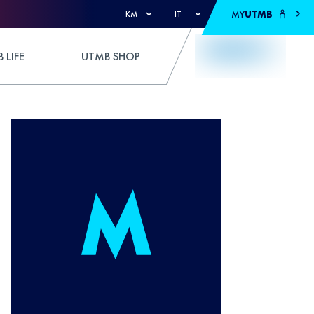
MY
UTMB
KM
IT
 LIFE
UTMB SHOP