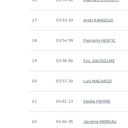
16
03:53:06
Mathieu CHICHERY
17
03:53:33
Andy KANGOUD
18
03:54:59
Pierremi HENTIC
19
03:56:00
Eric JOUSSELME
20
03:57:10
Luis MACHADO
21
04:01:13
Elodie PIERRE
22
04:04:35
Jerome MOREAU