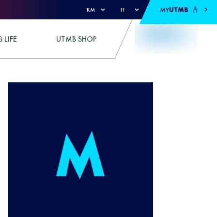
MY
UTMB
KM
IT
 LIFE
UTMB SHOP