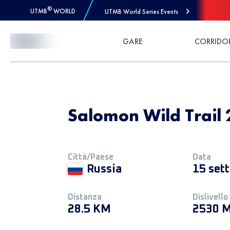
®
UTMB
WORLD
UTMB World Series Events
Skip to Content
GARE
CORRIDO
Salomon Wild Trail 
Città/Paese
Data
Russia
15 set
Distanza
Dislivello
28.5 KM
2530 