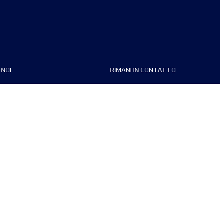
 NOI
RIMANI IN CONTATTO
zzazioni
FAQ
 di corsa
Contattaci
MyUTMB+