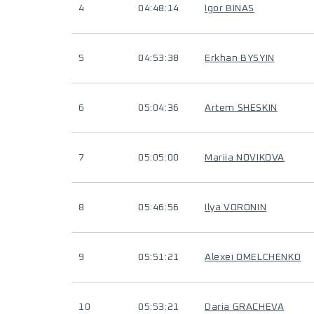
4
04:48:14
Igor BINAS
5
04:53:38
Erkhan BYSYIN
6
05:04:36
Artem SHESKIN
7
05:05:00
Mariia NOVIKOVA
8
05:46:56
Ilya VORONIN
9
05:51:21
Alexei OMELCHENKO
10
05:53:21
Daria GRACHEVA