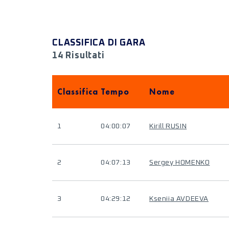
CLASSIFICA DI GARA
14 Risultati
Classifica
Tempo
Nome
1
04:00:07
Kirill RUSIN
2
04:07:13
Sergey HOMENKO
3
04:29:12
Kseniia AVDEEVA