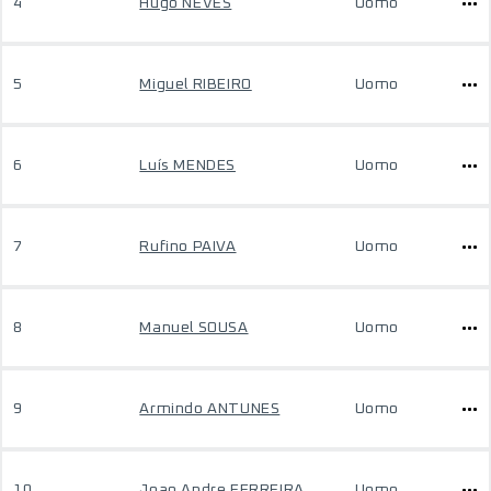
4
Hugo NEVES
Uomo
5
Miguel RIBEIRO
Uomo
6
Luís MENDES
Uomo
7
Rufino PAIVA
Uomo
8
Manuel SOUSA
Uomo
9
Armindo ANTUNES
Uomo
10
Joao Andre FERREIRA
Uomo