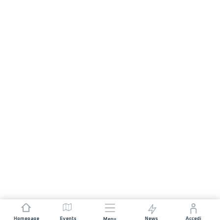
Homepage
Events
News
Accedi
Menu