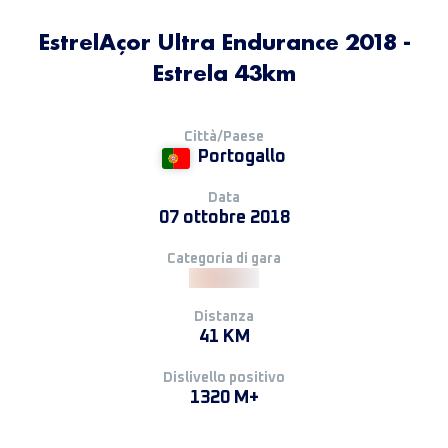
EstrelAçor Ultra Endurance 2018 -
Estrela 43km
Città/Paese
Portogallo
Data
07 ottobre 2018
Categoria di gara
Distanza
41 KM
Dislivello positivo
1320 M+