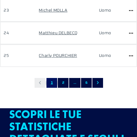
23
Michel MOLLA
Uomo
24
Matthieu DELBECQ
Uomo
25
Charly POURCHIER
Uomo
1
2
...
6
SCOPRI LE TUE
STATISTICHE