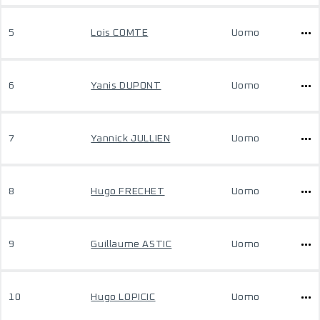
5
Lois COMTE
Uomo
6
Yanis DUPONT
Uomo
7
Yannick JULLIEN
Uomo
8
Hugo FRECHET
Uomo
9
Guillaume ASTIC
Uomo
10
Hugo LOPICIC
Uomo