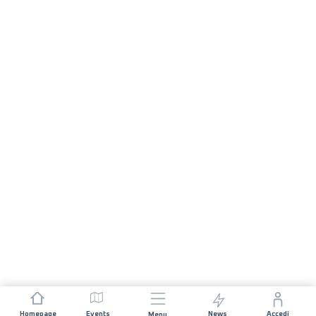
Homepage
Events
News
Accedi
Menu