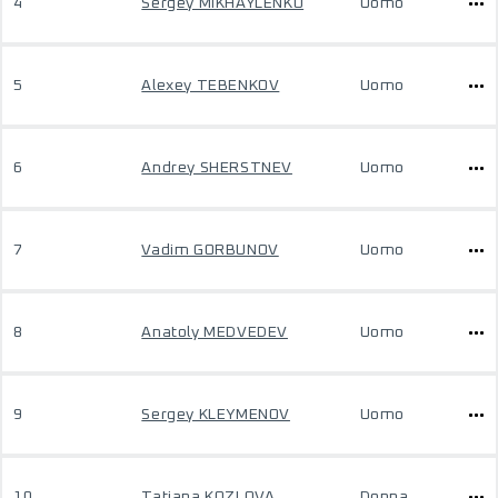
4
Sergey MIKHAYLENKO
Uomo
5
Alexey TEBENKOV
Uomo
6
Andrey SHERSTNEV
Uomo
7
Vadim GORBUNOV
Uomo
8
Anatoly MEDVEDEV
Uomo
9
Sergey KLEYMENOV
Uomo
10
Tatiana KOZLOVA
Donna