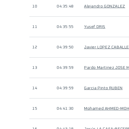
10
04:35:48
Alejandro GONZALEZ
11
04:35:55
Yusef DRIS
12
04:39:50
Javier LOPEZ CABALL
13
04:39:59
Pardo Martinez JOSE
14
04:39:59
Garcia Pinto RUBEN
15
04:41:30
Mohamed AHMED-MO