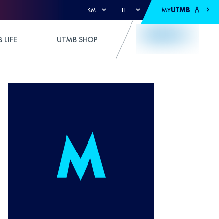
MY
UTMB
KM
IT
 LIFE
UTMB SHOP