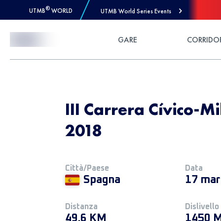
®
UTMB
WORLD
UTMB World Series Events
Skip to Content
GARE
CORRIDO
III Carrera Cívico-M
2018
Città/Paese
Data
Spagna
17 mar
Distanza
Dislivello
49.6 KM
1450 