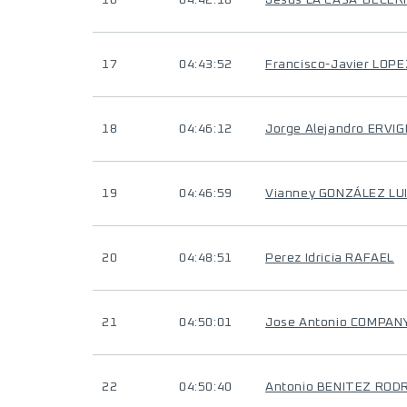
16
04:42:18
Jesús LA CASA-BECER
17
04:43:52
Francisco-Javier LOP
18
04:46:12
Jorge Alejandro ERVIG
19
04:46:59
Vianney GONZÁLEZ LU
20
04:48:51
Perez Idricia RAFAEL
21
04:50:01
Jose Antonio COMPAN
22
04:50:40
Antonio BENITEZ ROD