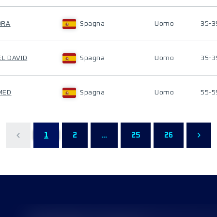
ORA
Spagna
Uomo
35-3
EL DAVID
Spagna
Uomo
35-3
MED
Spagna
Uomo
55-5
1
2
...
25
26