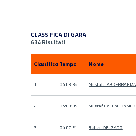
CLASSIFICA DI GARA
634 Risultati
Classifica
Tempo
Nome
1
04:03:34
Mustafa ABDERRAHM
2
04:03:35
Mustafa ALLAL HAMED
3
04:07:21
Ruben DELGADO