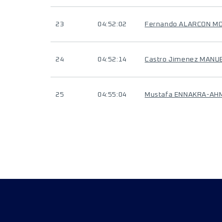
23
04:52:02
Fernando ALARCON M
24
04:52:14
Castro Jimenez MANU
25
04:55:04
Mustafa ENNAKRA-AH