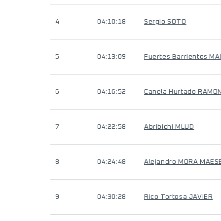
4
04:10:18
Sergio SOTO
5
04:13:09
Fuertes Barrientos M
6
04:16:52
Canela Hurtado RAMO
7
04:22:58
Abribichi MLUD
8
04:24:48
Alejandro MORA MAES
9
04:30:28
Rico Tortosa JAVIER