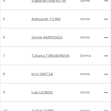
4
Vladislav IVANYUTIN
Uomo
5
Aleksandr TSYAK
Uomo
6
Sergej KARPOVICH
Uomo
7
Tatiana TORUBAROVA
Donna
8
Kiryl SINITSA
Uomo
9
Ivan LEONOV
Uomo
10
Andrej GURIN
Uomo