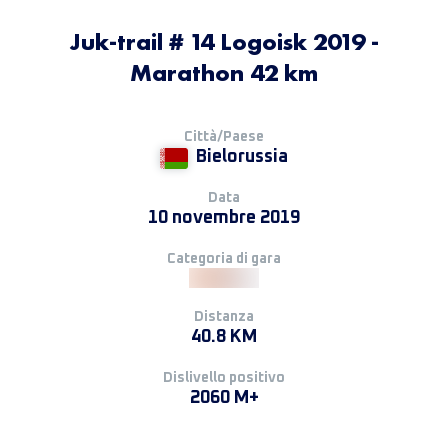
Juk-trail # 14 Logoisk 2019 -
Мarathon 42 km
Città/Paese
Bielorussia
Data
10 novembre 2019
Categoria di gara
Distanza
40.8 KM
Dislivello positivo
2060 M+