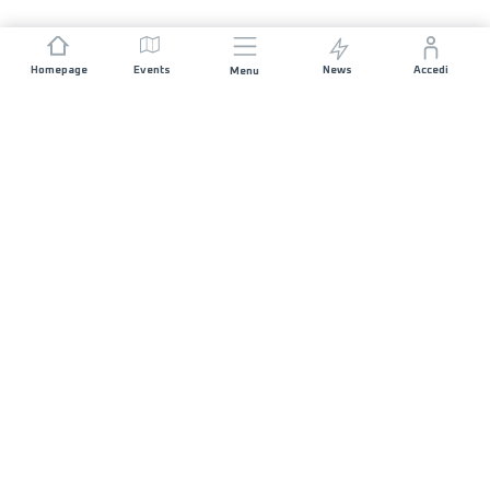
Homepage
Events
News
Accedi
Menu
UNISCITI A NOI
Sponsorizzazioni
Direttori di corsa