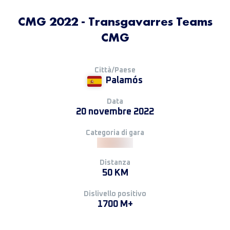
CMG 2022 - Transgavarres Teams
CMG
Città/Paese
Palamós
Data
20 novembre 2022
Categoria di gara
Distanza
50 KM
Dislivello positivo
1700 M+