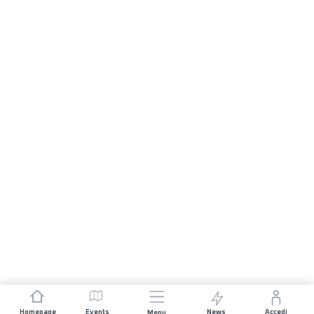
Homepage
Events
News
Accedi
Menu