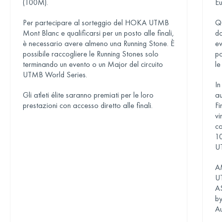
(100M).
Eu
Per partecipare al sorteggio del HOKA UTMB
Qu
Mont Blanc e qualificarsi per un posto alle finali,
do
è necessario avere almeno una Running Stone. È
e
possibile raccogliere le Running Stones solo
po
terminando un evento o un Major del circuito
le
UTMB World Series.
In
Gli atleti élite saranno premiati per le loro
a
prestazioni con accesso diretto alle finali.
Fi
vi
co
10
U
A
U
A
b
A