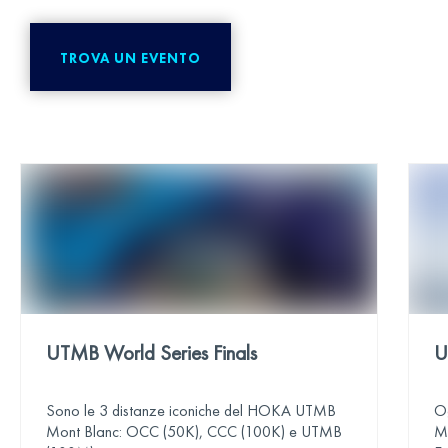
TROVA UN EVENTO
UTMB World Series Finals
U
Sono le 3 distanze iconiche del HOKA UTMB
O
Mont Blanc: OCC (50K), CCC (100K) e UTMB
Ma