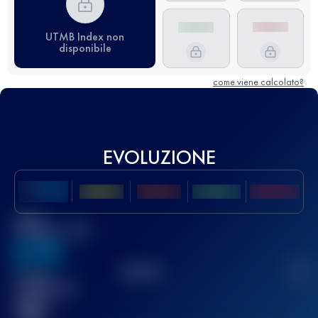
UTMB Index non
disponibile
come viene calcolato?
EVOLUZIONE
Miglior
punteggio UTMB
636
TOP
10
2
Gara(e)
completata(e)
32