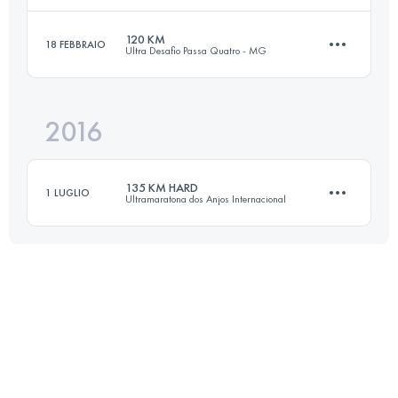
120 KM
18 FEBBRAIO
Ultra Desafio Passa Quatro - MG
74.6 KM
2180 M+
Accedi per visualizzare l'UTMB Index
2016
118.6 KM
2950 M+
Accedi per visualizzare l'UTMB Index
135 KM HARD
1 LUGLIO
Ultramaratona dos Anjos Internacional
Accedi per visualizzare l'UTMB Index
132.1 KM
3840 M+
Accedi per visualizzare l'UTMB Index