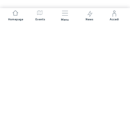
Homepage
Events
News
Accedi
Menu
UNISCITI A NOI
Sponsorizzazioni
Direttori di corsa