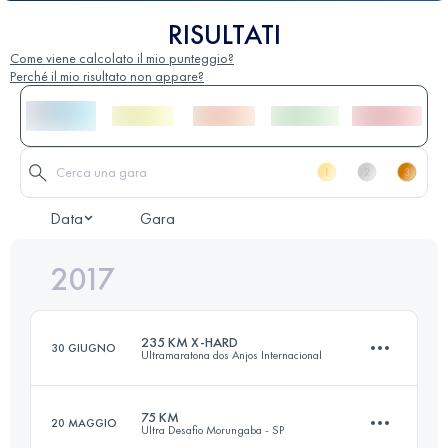
RISULTATI
Come viene calcolato il mio punteggio?
Perché il mio risultato non appare?
Data
Gara
2017
235 KM X-HARD
30 GIUGNO
Ultramaratona dos Anjos Internacional
75 KM
20 MAGGIO
Ultra Desafio Morungaba - SP
233.2 KM
5850 M+