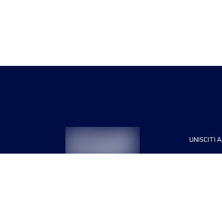
UNISCITI A
Sponsori
Direttori