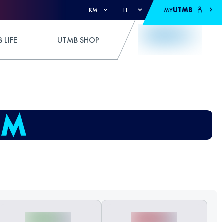
MY
UTMB
KM
IT
 LIFE
UTMB SHOP