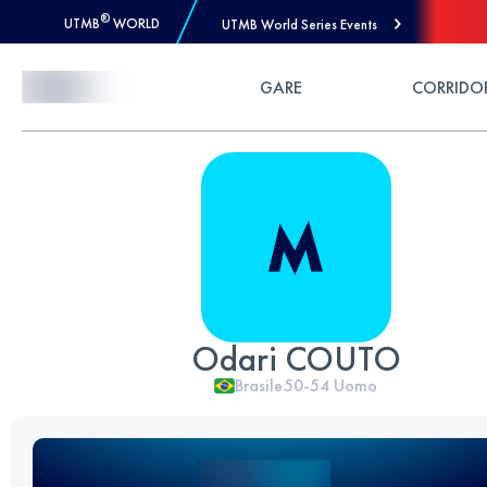
®
UTMB
WORLD
UTMB World Series Events
Skip to Content
GARE
CORRIDO
Odari COUTO
Brasile
50-54
Uomo