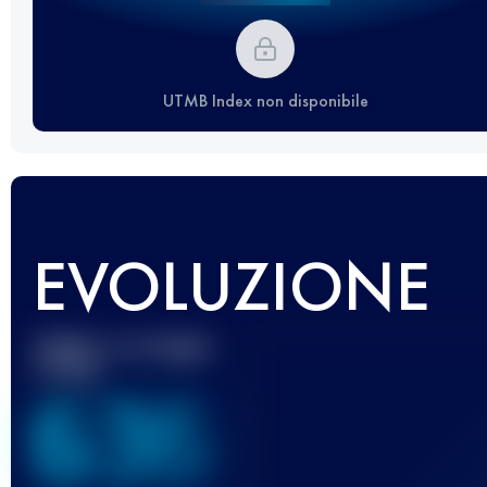
UTMB Index non disponibile
EVOLUZIONE
Miglior punteggio
UTMB
636