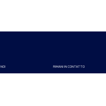
 NOI
RIMANI IN CONTATTO
zzazioni
FAQ
 di corsa
Contattaci
MyUTMB+