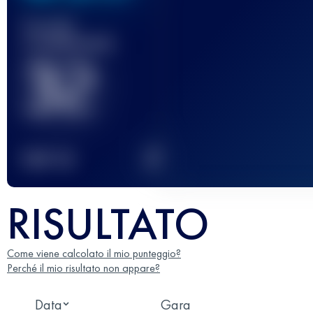
Gara(e)
completata(e)
32
2
TOP
10
RISULTATO
Come viene calcolato il mio punteggio?
Perché il mio risultato non appare?
Data
Gara