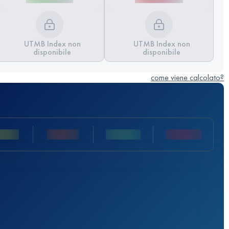
UTMB Index non
UTMB Index non
disponibile
disponibile
come viene calcolato?