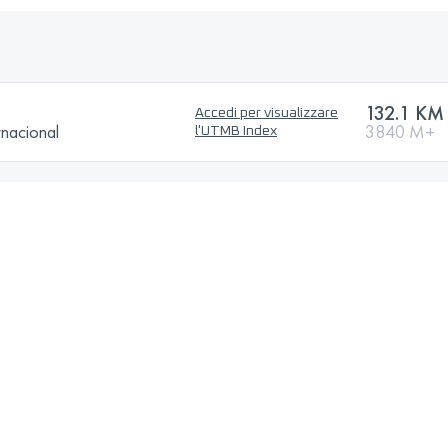
132.1 KM
Accedi per visualizzare
rnacional
3840 M+
l'UTMB Index