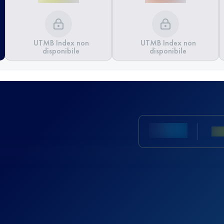
UTMB Index non
UTMB Index non
disponibile
disponibile