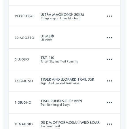
76.5 KM
4080 M+
Accedi per visualizzare l'UTMB Index
ULTRA MAOKONG 50KM
19 OTTOBRE
Compressport Ultra Maokong
106.8 KM
7580 M+
Accedi per visualizzare l'UTMB Index
UTMB®
30 AGOSTO
UTMB®
50.5 KM
3540 M+
Accedi per visualizzare l'UTMB Index
TST-110
5 LUGLIO
Taipei Skyline Trail Running
171.1 KM
10210 M+
Accedi per visualizzare l'UTMB Index
TIGER AND LEOPARD TRAIL 35K
16 GIUGNO
Tiger And Leopard Trail Race
111.5 KM
4830 M+
Accedi per visualizzare l'UTMB Index
TRAIL RUNNING OF BEIYI
1 GIUGNO
Trail Running of Beiyi
34.4 KM
1330 M+
Accedi per visualizzare l'UTMB Index
50 KM OF FORMOSAN WILD BOAR
11 MAGGIO
The Beast Trail