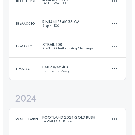
10 OTTOBRE
LAKE BIWA 100
23.7 KM
1350 M+
RINJANI PEAK 36 KM
18 MAGGIO
Rinjani 100
169 KM
10500 M+
Accedi per visualizzare l'UTMB Index
XTRAIL 100
15 MARZO
Xtrail 100 Trail Running Challenge
36 KM
2783 M+
Accedi per visualizzare l'UTMB Index
FAR AWAY 40K
1 MARZO
Trail · Far Far Away
93.8 KM
3082 M+
Accedi per visualizzare l'UTMB Index
2024
40 KM
3300 M+
Accedi per visualizzare l'UTMB Index
FOOTLAND 2024 GOLD RUSH
29 SETTEMBRE
TAIWAN GOLD TRAIL
Accedi per visualizzare l'UTMB Index