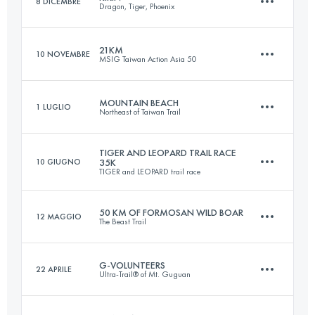
8 DICEMBRE
Dragon, Tiger, Phoenix
102.1 KM
5760 M+
21KM
10 NOVEMBRE
MSIG Taiwan Action Asia 50
82.8 KM
6070 M+
Accedi per visualizzare l'UTMB Index
MOUNTAIN BEACH
1 LUGLIO
Northeast of Taiwan Trail
18.9 KM
960 M+
Accedi per visualizzare l'UTMB Index
TIGER AND LEOPARD TRAIL RACE
10 GIUGNO
35K
TIGER and LEOPARD trail race
43.6 KM
2340 M+
Accedi per visualizzare l'UTMB Index
50 KM OF FORMOSAN WILD BOAR
12 MAGGIO
The Beast Trail
34.1 KM
1530 M+
Accedi per visualizzare l'UTMB Index
G-VOLUNTEERS
22 APRILE
Ultra-Trail® of Mt. Guguan
50.9 KM
4100 M+
Accedi per visualizzare l'UTMB Index