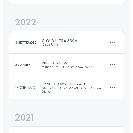
Accedi per visualizzare l'UTMB Index
2022
3 Tappe
106 KM
5170 M+
Accedi per visualizzare l'UTMB Index
CLOUD ULTRA 33KM
3 SETTEMBRE
Cloud Ultra
PULI SIX SHOWS
Accedi per visualizzare l'UTMB Index
30 APRILE
Hunting Trail-Puli Sixth Show 2022
33.6 KM
2380 M+
125K, 3-DAYS ELITE RACE
14 GENNAIO
SUPERACE ULTRA MARATHON – Alishan
Station
116 KM
11010 M+
Accedi per visualizzare l'UTMB Index
2021
3 Tappe
126.7 KM
6790 M+
Accedi per visualizzare l'UTMB Index