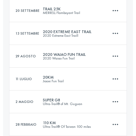
TRAIL 25K
20 SETTEMBRE
MERRELL Flamboyant Trail
103.6 KM
5620 M+
Accedi per visualizzare l'UTMB Index
2020 EXTREME EAST TRAIL
13 SETTEMBRE
2020 Extreme East Traill
24.3 KM
1580 M+
Accedi per visualizzare l'UTMB Index
2020 WAIAO FUN TRAIL
29 AGOSTO
2020 Waiao Fun Trail
19.6 KM
960 M+
Accedi per visualizzare l'UTMB Index
20KM
11 LUGLIO
Jiaoxi Fun Trail
18.3 KM
1350 M+
Accedi per visualizzare l'UTMB Index
SUPER G8
2 MAGGIO
Ultra-Trail® of Mt. Guguan
20.3 KM
1370 M+
Accedi per visualizzare l'UTMB Index
110 KM
28 FEBBRAIO
Ultra-Trail® Of Taiwan 100 miles
106.4 KM
10440 M+