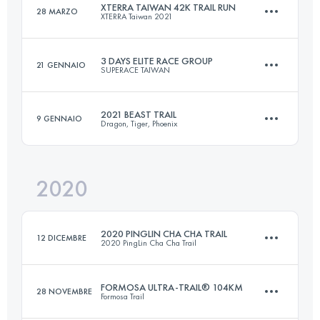
XTERRA TAIWAN 42K TRAIL RUN
28 MARZO
XTERRA Taiwan 2021
3 DAYS ELITE RACE GROUP
Accedi per visualizzare l'UTMB Index
21 GENNAIO
SUPERACE TAIWAN
42.3 KM
1320 M+
2021 BEAST TRAIL
9 GENNAIO
Dragon, Tiger, Phoenix
3 Tappe
103.5 KM
5300 M+
Accedi per visualizzare l'UTMB Index
2020
101.6 KM
7170 M+
2020 PINGLIN CHA CHA TRAIL
Accedi per visualizzare l'UTMB Index
12 DICEMBRE
2020 PingLin Cha Cha Trail
Accedi per visualizzare l'UTMB Index
FORMOSA ULTRA-TRAIL® 104KM
28 NOVEMBRE
Formosa Trail
31.8 KM
1700 M+