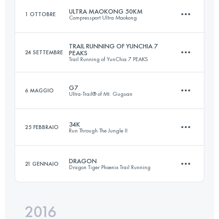
Accedi per visualizzare l'UTMB Index
ULTRA MAOKONG 50KM
1 OTTOBRE
Compressport Ultra Maokong
49.1 KM
2420 M+
Accedi per visualizzare l'UTMB Index
TRAIL RUNNING OF YUNCHIA 7
24 SETTEMBRE
PEAKS
Trail Running of YunChia 7 PEAKS
50.6 KM
3540 M+
Accedi per visualizzare l'UTMB Index
G7
6 MAGGIO
Ultra-Trail® of Mt. Guguan
26.3 KM
2270 M+
Accedi per visualizzare l'UTMB Index
34K
25 FEBBRAIO
Run Through The Jungle II
103.2 KM
9600 M+
Accedi per visualizzare l'UTMB Index
DRAGON
21 GENNAIO
Dragon Tiger Phoenix Trail Running
34.4 KM
2450 M+
Accedi per visualizzare l'UTMB Index
2016
35.6 KM
3600 M+