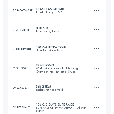
TRANSLANTAU140
10 NOVEMBRE
Translantau by UTMB
39.4 KM
2360 M+
Accedi per visualizzare l'UTMB Index
JEJU50K
7 OTTOBRE
Trans Jeju by Utmb
129 KM
6900 M+
Accedi per visualizzare l'UTMB Index
170 KM ULTRA TOUR
7 SETTEMBRE
Ultra Tour Monte Rosa
52.8 KM
2015 M+
Accedi per visualizzare l'UTMB Index
TRAIL LONG
9 GIUGNO
World Mountain and Trail Running
Championships Innsbruck-Stubai
170 KM
11600 M+
Accedi per visualizzare l'UTMB Index
EYB 23KM
26 MARZO
Explore Your Backyard
87.1 KM
6030 M+
Accedi per visualizzare l'UTMB Index
106K, 3-DAYS ELITE RACE
26 FEBBRAIO
SUPERACE ULTRA MARATHON – Alishan
Station
23.2 KM
1750 M+