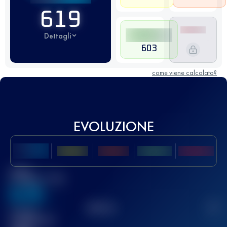
619
Dettagli
603
come viene calcolato?
EVOLUZIONE
Miglior
punteggio UTMB
636
TOP
10
2
Gara(e)
completata(e)