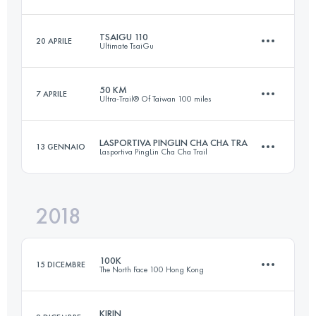
47.6 KM
3720 M+
Accedi per visualizzare l'UTMB Index
TSAIGU 110
20 APRILE
Ultimate TsaiGu
51 KM
4100 M+
Accedi per visualizzare l'UTMB Index
50 KM
7 APRILE
Ultra-Trail® Of Taiwan 100 miles
110.6 KM
6990 M+
Accedi per visualizzare l'UTMB Index
LASPORTIVA PINGLIN CHA CHA TRA
13 GENNAIO
Lasportiva PingLin Cha Cha Trail
49.9 KM
2780 M+
Accedi per visualizzare l'UTMB Index
2018
44.2 KM
2360 M+
Accedi per visualizzare l'UTMB Index
100K
15 DICEMBRE
The North Face 100 Hong Kong
Accedi per visualizzare l'UTMB Index
KIRIN