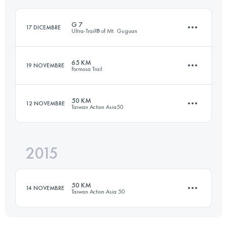
Accedi per visualizzare l'UTMB Index
G 7
17 DICEMBRE
Ultra-Trail® of Mt. Guguan
Accedi per visualizzare l'UTMB Index
65 KM
19 NOVEMBRE
Formosa Trail
103.2 KM
9600 M+
50 KM
12 NOVEMBRE
Taiwan Action Asia50
65.7 KM
3700 M+
Accedi per visualizzare l'UTMB Index
2015
50.2 KM
2400 M+
Accedi per visualizzare l'UTMB Index
50 KM
14 NOVEMBRE
Taiwan Action Asia 50
Accedi per visualizzare l'UTMB Index