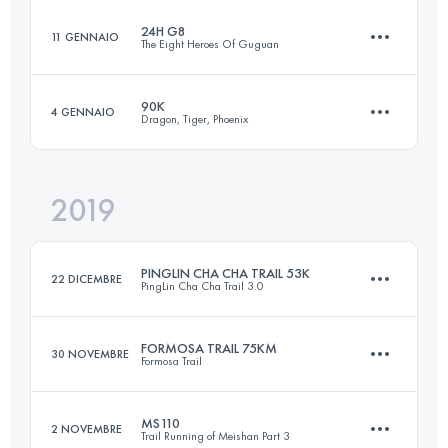
Accedi per visualizzare l'UTMB Index
24H G8
11 GENNAIO
The Eight Heroes Of Guguan
109.8 KM
6710 M+
Accedi per visualizzare l'UTMB Index
90K
4 GENNAIO
Dragon, Tiger, Phoenix
70 KM
7190 M+
Accedi per visualizzare l'UTMB Index
2019
92.5 KM
6640 M+
Accedi per visualizzare l'UTMB Index
PINGLIN CHA CHA TRAIL 53K
22 DICEMBRE
PingLin Cha Cha Trail 3.0
Accedi per visualizzare l'UTMB Index
FORMOSA TRAIL 75KM
30 NOVEMBRE
Formosa Trail
52.8 KM
3470 M+
MS110
2 NOVEMBRE
Trail Running of Meishan Part 3