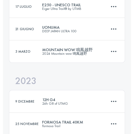
E250 - UNESCO TRAIL
17 LUGLIO
Eiger Ultra Trail® by UTMB
30 KM
1700 M+
UONUMA
21 GIUGNO
DEEP JAPAN ULTRA 100
Squadra
254 KM
14945 M+
Accedi per visualizzare l'UTMB Index
MOUNTAIN WOW 鳴鳳越野
3 MARZO
2024 Mountain wow 鳴鳳越野
80 KM
4000 M+
Accedi per visualizzare l'UTMB Index
2023
22.2 KM
1245 M+
Accedi per visualizzare l'UTMB Index
12H G4
9 DICEMBRE
24h G8 of UTMG
Accedi per visualizzare l'UTMB Index
FORMOSA TRAIL 40KM
25 NOVEMBRE
Formosa Trail
30 KM
3420 M+