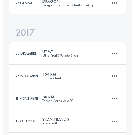
DRAGON
27 GENNAIO
Dragon Tiger Phoenix Trail Running
46.5 KM
4330 M+
Accedi per visualizzare l'UTMB Index
2017
57.6 KM
4860 M+
Accedi per visualizzare l'UTMB Index
UTMT
30 DICEMBRE
Ultra-Trail® Tai Mo Shan
Accedi per visualizzare l'UTMB Index
104 KM
25 NOVEMBRE
Formosa Trail
153.1 KM
7610 M+
50 KM
11 NOVEMBRE
Taiwan Action Asia50
103.6 KM
5780 M+
Accedi per visualizzare l'UTMB Index
YILAN TRAIL 50
15 OTTOBRE
Yilan Trail
50.2 KM
2440 M+