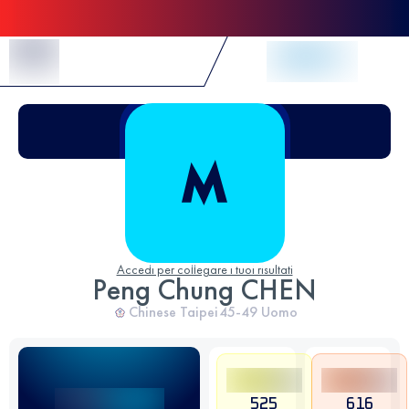
Skip to Content
Accedi per collegare i tuoi risultati
Peng Chung CHEN
Chinese Taipei
45-49
Uomo
525
616