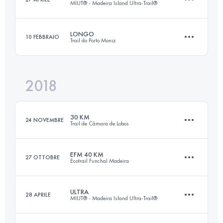
MIUT® - Madeira Island Ultra-Trail®
99.1 KM
6105 M+
Accedi per visualizzare l'UTMB Index
LONGO
10 FEBBRAIO
Trail do Porto Moniz
115.2 KM
7330 M+
Accedi per visualizzare l'UTMB Index
2018
25.2 KM
1130 M+
Accedi per visualizzare l'UTMB Index
30 KM
24 NOVEMBRE
Trail de Câmara de Lobos
Accedi per visualizzare l'UTMB Index
EFM 40 KM
27 OTTOBRE
Ecotrail Funchal Madeira
30.1 KM
1770 M+
ULTRA
28 APRILE
MIUT® - Madeira Island Ultra-Trail®
44.5 KM
3090 M+
Accedi per visualizzare l'UTMB Index