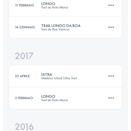
LONGO
11 FEBBRAIO
Trail do Porto Moniz
84.1 KM
4730 M+
Accedi per visualizzare l'UTMB Index
TRAIL LONGO DA BOA
14 GENNAIO
Trail da Boa Ventura
24.4 KM
1730 M+
Accedi per visualizzare l'UTMB Index
2017
25.5 KM
1790 M+
Accedi per visualizzare l'UTMB Index
ULTRA
22 APRILE
Madeira Island Ultra Trail
Accedi per visualizzare l'UTMB Index
LONGO
5 FEBBRAIO
Trail do Porto Moniz
81.9 KM
4792 M+
2016
23.9 KM
1720 M+