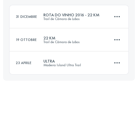
Accedi per visualizzare l'UTMB Index
ROTA DO VINHO 2016 - 22 KM
31 DICEMBRE
Trail de Câmara de Lobos
Accedi per visualizzare l'UTMB Index
22 KM
19 OTTOBRE
Trail de Câmara de Lobos
22.5 KM
1200 M+
ULTRA
23 APRILE
Madeira Island Ultra Trail
22.5 KM
1200 M+
Accedi per visualizzare l'UTMB Index
84.5 KM
4870 M+
Accedi per visualizzare l'UTMB Index
Accedi per visualizzare l'UTMB Index