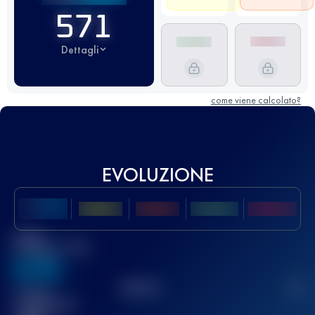
571
Dettagli
come viene calcolato?
EVOLUZIONE
Miglior
punteggio UTMB
636
TOP
10
2
Gara(e)
completata(e)