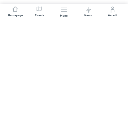
Homepage
Events
News
Accedi
Menu
UNISCITI A NOI
Sponsorizzazioni
Direttori di corsa