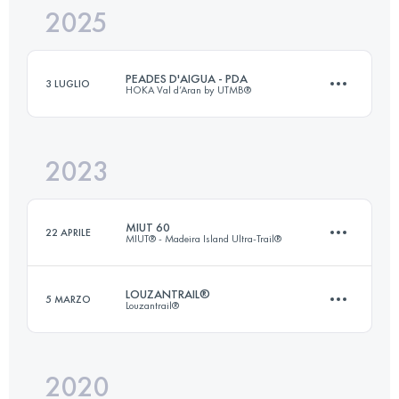
2025
26 KM
1000 M+
PEADES D'AIGUA - PDA
3 LUGLIO
HOKA Val d’Aran by UTMB®
Accedi per visualizzare l'UTMB Index
2023
51.2 KM
2720 M+
MIUT 60
22 APRILE
MIUT® - Madeira Island Ultra-Trail®
Accedi per visualizzare l'UTMB Index
LOUZANTRAIL®
5 MARZO
Louzantrail®
58.5 KM
2980 M+
2020
29 KM
2050 M+