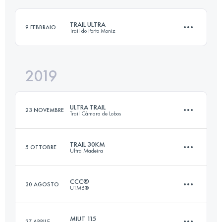
Accedi per visualizzare l'UTMB Index
TRAIL ULTRA
9 FEBBRAIO
Trail do Porto Moniz
Accedi per visualizzare l'UTMB Index
2019
48.3 KM
3650 M+
ULTRA TRAIL
23 NOVEMBRE
Trail Câmara de Lobos
Accedi per visualizzare l'UTMB Index
TRAIL 30KM
5 OTTOBRE
Ultra Madeira
45 KM
3070 M+
CCC®
30 AGOSTO
UTMB®
29.3 KM
1140 M+
Accedi per visualizzare l'UTMB Index
MIUT 115
27 APRILE