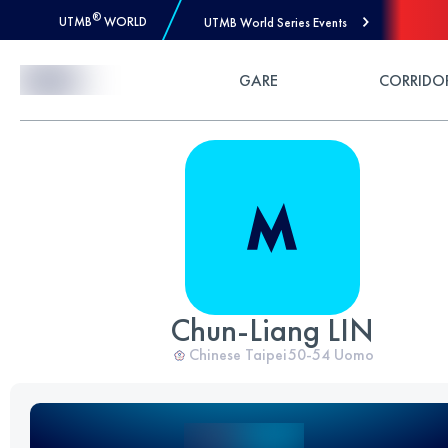
®
UTMB
WORLD
UTMB World Series Events
Skip to Content
GARE
CORRIDO
Chun-Liang LIN
Chinese Taipei
50-54
Uomo