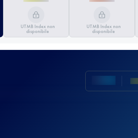
UTMB Index non
UTMB Index non
disponibile
disponibile