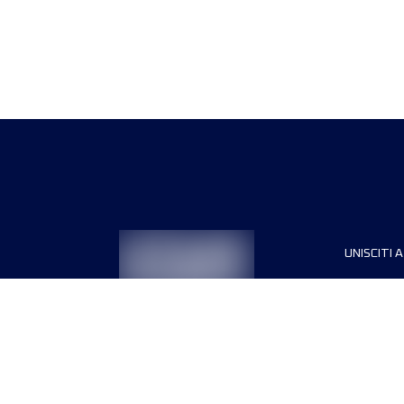
UNISCITI A
Sponsori
Direttori