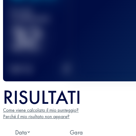
Gara(e)
completata(e)
32
2
TOP
10
RISULTATI
Come viene calcolato il mio punteggio?
Perché il mio risultato non appare?
Data
Gara