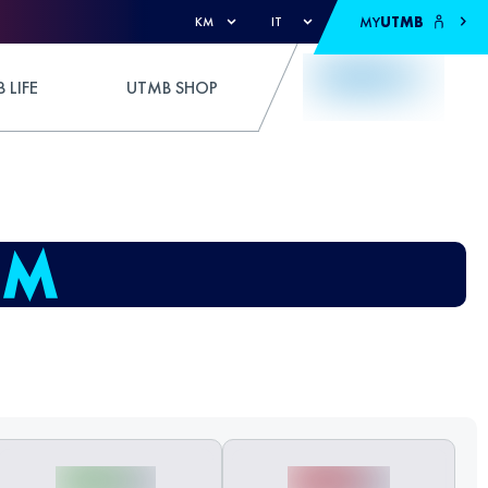
MY
UTMB
KM
IT
 LIFE
UTMB SHOP