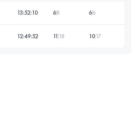
13:52:10
6
8
6
6
12:49:52
11
18
10
17