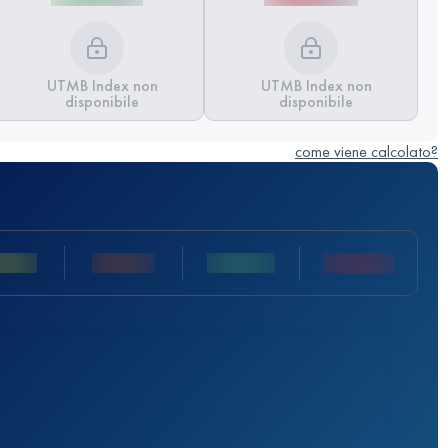
UTMB Index non
UTMB Index non
disponibile
disponibile
come viene calcolato?