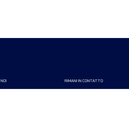
 NOI
RIMANI IN CONTATTO
zzazioni
FAQ
 di corsa
Contattaci
MyUTMB+