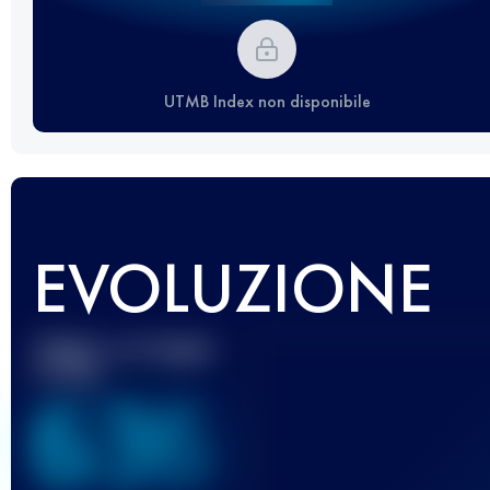
UTMB Index non disponibile
EVOLUZIONE
Miglior punteggio
UTMB
636