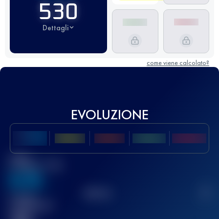
530
Dettagli
come viene calcolato?
EVOLUZIONE
Miglior
punteggio UTMB
636
TOP
10
2
Gara(e)
completata(e)