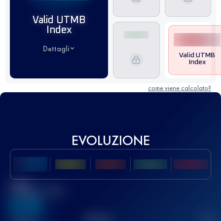
Valid UTMB
Index
Dettagli
Valid UTMB
Index
come viene calcolato?
EVOLUZIONE
Miglior
punteggio UTMB
636
TOP
10
2